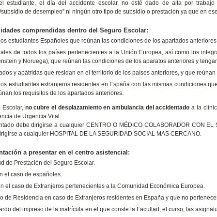
l estudiante, el día del accidente escolar, no esté dado de alta por trabajo
/subsidio de desempleo” ni ningún otro tipo de subsidio o prestación ya que en ese 
idades comprendidas dentro del Seguro Escolar:
los estudiantes Españoles que reúnan las condiciones de los apartados anteriores
ales de todos los países pertenecientes a la Unión Europea, así como los inte
nstein y Noruega), que reúnan las condiciones de los aparatos anteriores y tengan 
dos y apátridas que residan en el territorio de los países anteriores, y que reúnan
los estudiantes extranjeros residentes en España con las mismas condiciones que
nan los requisitos de los apartados anteriores.
 Escolar,
no cubre el desplazamiento en ambulancia del accidentado
a la clíni
encia de Urgencia Vital.
entado debe dirigirse a cualquier CENTRO O MÉDICO COLABORADOR CON EL S
irigirse a cualquier HOSPITAL DE LA SEGURIDAD SOCIAL MAS CERCANO.
ación a presentar en el centro asistencial:
ud de Prestación del Seguro Escolar.
en el caso de españoles.
 en el caso de Extranjeros pertenecientes a la Comunidad Económica Europea.
o de Residencia en caso de Extranjeros residentes en España y que no pertene
do del impreso de la matrícula en el que conste la Facultad, el curso, las asignatu