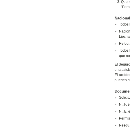
Que e
“Paro
Nacional
Todos 
Nacion
Liechte
Refugia
Todos 
que reú
El Seguro
una asist
El accid
pueden d
Document
Solicit
N.I.F. 
N.I.E.
Permis
Resguar