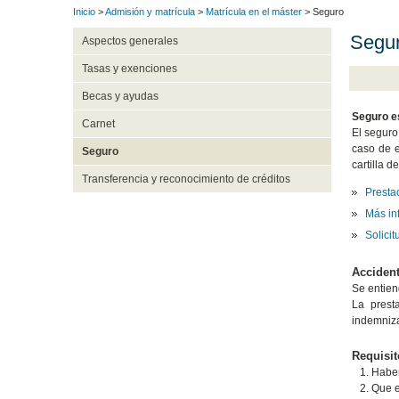
Inicio
>
Admisión y matrícula
>
Matrícula en el máster
> Seguro
Segur
Aspectos generales
Tasas y exenciones
Becas y ayudas
Seguro es
Carnet
El seguro
caso de e
Seguro
cartilla 
Transferencia y reconocimiento de créditos
Presta
Más in
Solicit
Accident
Se entien
La prest
indemniza
Requisit
Haber
Que e