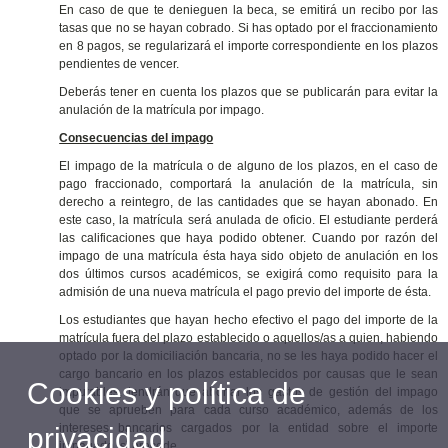
En caso de que te denieguen la beca, se emitirá un recibo por las
tasas que no se hayan cobrado. Si has optado por el fraccionamiento
en 8 pagos, se regularizará el importe correspondiente en los plazos
pendientes de vencer.
Deberás tener en cuenta los plazos que se publicarán para evitar la
anulación de la matrícula por impago.
Consecuencias del impago
El impago de la matrícula o de alguno de los plazos, en el caso de
pago fraccionado, comportará la anulación de la matrícula, sin
derecho a reintegro, de las cantidades que se hayan abonado. En
este caso, la matrícula será anulada de oficio. El estudiante perderá
las calificaciones que haya podido obtener. Cuando por razón del
impago de una matrícula ésta haya sido objeto de anulación en los
dos últimos cursos académicos, se exigirá como requisito para la
admisión de una nueva matrícula el pago previo del importe de ésta.
Los estudiantes que hayan hecho efectivo el pago del importe de la
matrícula fuera del plazo establecido o aquellos/as a quien, habiendo
optado por la domiciliación bancaria, no se les haya podido hacer el
cargo bancario en los plazos establecidos por causas que le sean
Cookies y política de
imputables, tendrán que abonar los gastos de gestión del impago
que se aprueben para cada curso académico, además de los
intereses bancarios cargados por la entidad sobre el importe
privacidad
impagado, si procede.