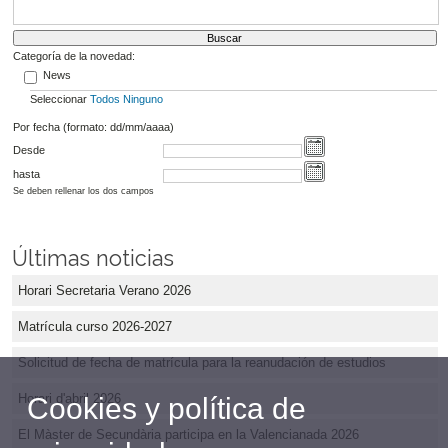
Categoría de la novedad:
News
Seleccionar
Todos
Ninguno
Por fecha (formato: dd/mm/aaaa)
Desde
hasta
Se deben rellenar los dos campos
Últimas noticias
Horari Secretaria Verano 2026
Matrícula curso 2026-2027
Solicitud de fecha de matrícula para la reanudación de estudios
Horari d'abril 2026
Cookies y política de
El Màster de Secundària participa en la Valencianada 2026