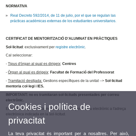
NORMATIVA
Real Decreto 592/2014, de 11 de julio, por el que se regulan las
prácticas
académicas externas de los estudiantes universitarios.
CERTIFICAT DE MENTORITZACIÓ D'ALUMNAT EN PRÀCTIQUES
Sol·licitud
: exclusivament per
registre electrònic
.
Cal seleccionar:
-
Tipus d'òrgan al qual es dirigeix
:
Centres
-
Òrgan al qual es dirigeix
:
Facultat de Formació del Professorat
-
Tramitació desitjada:
Gestions específiques de la unitat -->
Sol·licitud
mentoria col·legi i IES.
IMPORTANT: no es tramitaran sol·licituds presentades per correu
electrònic.
Cookies i política de
El certificat signat digitalment serà remés per correu electrònic a l'adreça
electrònica indicada en la sol·licitud.
privacitat
La teva privacitat és important per a nosaltres. Per això,