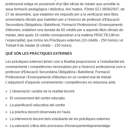
professorat estiga en possessió d'un títol oficial de màster que acredite la
seua formació pedagògica i didàctica. Així mateix, l'Ordre ECI 3858/2007, de
27 de desembre, que estableix els requisits per a la verificació dels títols
universitaris oficials que habiliten per a l'exercici de professor d'Educació
Secundària Obligatòria i Batxillerat, Formació Professional i Ensenyaments
d'Idiomes, estableix una durada de 60 crèdits per a aquests títols oficials de
màster, dels quals 16 crèdits correspondran a la matèria PRÀCTICUM en
l’especialitat, que inclou les Pràctiques externes (10 crèdits - 250 hores) i el
Treball fi de màster (6 crèdits – 150 hores).
QUÉ SÓN LES PRÀCTIQUES EXTERNES
Les pràctiques externes tenen com a finalitat proporcionar a l’estudiantat els
coneixements i competències necessàries per a l'exercici professional com a
professor d'Educació Secundària Obligatòria i Batxillerat, Formació
Professional i Ensenyaments d'Idiomes en un context real de treball.
L'adquisició d'aquests coneixements i competències es relaciona amb:
L'observació i anàlisi de la realitat docent
El coneixement del centre educatiu
La planificació educativa del centre
La pràctica docent observada en l'aula
La intervenció docent dels estudiants de les pràctiques externes
La valoració crítica dels processos d'ensenyament/aprenentatge