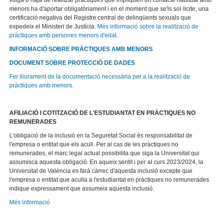
vulga o haja de realitzar pràctiques que impliquen un contacte habitual amb
menors ha d'aportar obligatòriament i en el moment que se'ls sol·licite, una
certificació negativa del Registre central de delinqüents sexuals que
expedeix el Ministeri de Justícia.
Més informació sobre la realització de
pràctiques amb persones menors d'edat.
INFORMACIÓ SOBRE PRÀCTIQUES AMB MENORS
DOCUMENT SOBRE PROTECCIÓ DE DADES
Fer lliurament de la documentació necessària per a la realització de
pràctiques amb menors.
AFILIACIÓ I COTITZACIÓ DE L'ESTUDIANTAT EN PRÀCTIQUES NO
REMUNERADES
L'obligació de la inclusió en la Seguretat Social és responsabilitat de
l'empresa o entitat que els acull. Per al cas de les pràctiques no
remunerades, el marc legal actual possibilita que siga la Universitat qui
assumisca aquesta obligació. En aqueix sentit i per al curs 2023/2024, la
Universitat de València es farà càrrec d'aquesta inclusió excepte que
l'empresa o entitat que aculla a l'estudiantat en pràctiques no remunerades
indique expressament que assumeix aquesta inclusió.
Més informació