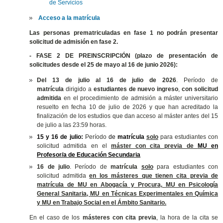
de Servicios
Acceso a la matrícula
Las personas prematriculadas en fase 1 no podrán presentar
solicitud de admisión en fase 2.
- FASE 2 DE PREINSCRIPCIÓN (plazo de presentación de
solicitudes desde el 25 de mayo al 16 de junio 2026):
Del 13 de julio al 16 de julio de 2026
. Período de
matrícula
dirigido a
estudiantes de nuevo ingreso
,
con solicitud
admitida
en el procedimiento de admisión a máster universitario
resuelto en fecha 10 de julio de 2026 y que han acreditado la
finalización de los estudios que dan acceso al máster antes del 15
de julio a las 23:59 horas.
15 y 16 de julio:
Período
de
matrícula
solo
para estudiantes con
solicitud admitida en el
máster con cita previa de
MU en
Profesor/a de Educación Secundaria
16 de julio
. Período de
matrícula
solo
para estudiantes con
solicitud admitida
en los másteres que tienen cita previa de
matrícula de
MU en Abogacía y Procura, MU en Psicología
General Sanitaria,
MU en Técnicas Experimentales en Química
y MU
en Trabajo Social en el Ámbito Sanitario.
En el caso de los
másteres con cita previa
, la hora de la cita se