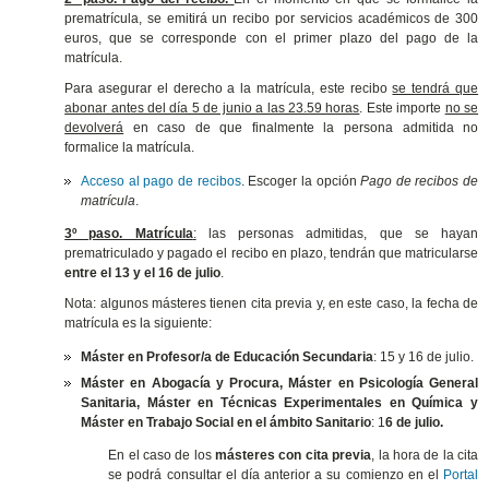
prematrícula, se emitirá un recibo por servicios académicos de 300
euros, que se corresponde con el primer plazo del pago de la
matrícula.
Para asegurar el derecho a la matrícula, este recibo
se tendrá que
abonar antes del día 5 de junio a las 23.59 horas
. Este importe
no se
devolverá
en caso de que finalmente la persona admitida no
formalice la matrícula.
Acceso al pago de recibos
. Escoger la opción
Pago de recibos de
matrícula
.
3º paso. Matrícula
:
las personas admitidas, que se hayan
prematriculado y pagado el recibo en plazo, tendrán que matricularse
entre el 13 y el 16 de julio
.
Nota: algunos másteres tienen cita previa y, en este caso, la fecha de
matrícula es la siguiente:
Máster en Profesor/a de Educación Secundaria
: 15 y 16 de julio.
Máster en Abogacía y Procura, Máster en Psicología General
Sanitaria, Máster en Técnicas Experimentales en Química y
Máster en Trabajo Social en el ámbito Sanitario
: 1
6 de julio.
En el caso de los
másteres con cita previa
, la hora de la cita
se podrá consultar el día anterior a su comienzo en el
Portal