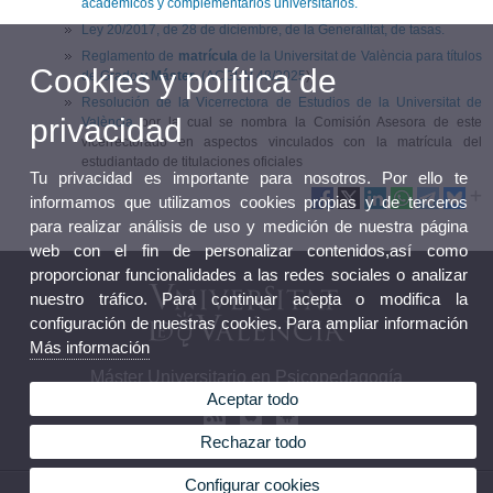
académicos y complementarios universitarios.
Ley 20/2017, de 28 de diciembre, de la Generalitat, de tasas.
Reglamento de
matrícula
de la Universitat de València para títulos
Cookies y política de
de Grado y
Máster
. (ACGUV 48/2025
).
Resolución de la Vicerrectora de Estudios de la Universitat de
privacidad
València
por la cual se nombra la Comisión Asesora de este
vicerrectorado en aspectos vinculados con la matrícula del
estudiantado de titulaciones oficiales
Tu privacidad es importante para nosotros. Por ello te
informamos que utilizamos cookies propias y de terceros
para realizar análisis de uso y medición de nuestra página
web con el fin de personalizar contenidos,así como
proporcionar funcionalidades a las redes sociales o analizar
nuestro tráfico. Para continuar acepta o modifica la
configuración de nuestras cookies. Para ampliar información
Más información
Máster Universitario en Psicopedagogía
Aceptar todo
Rechazar todo
Configurar cookies
© 2026 UV. - Avda. Blasco Ibáñez, 30. 46010 Valencia. Teléfono: 963 864 100