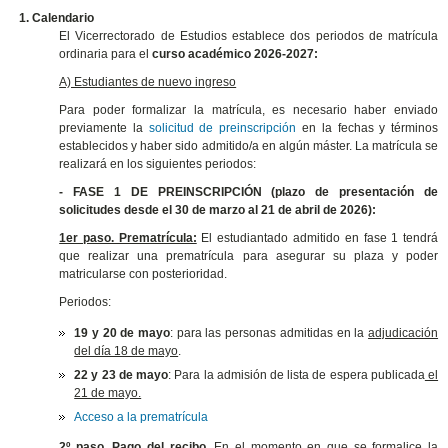
1.
Calendario
El Vicerrectorado de Estudios establece dos periodos de matrícula
ordinaria para el
curso académico 2026-2027:
A) Estudiantes de nuevo ingreso
Para poder formalizar la matrícula, es necesario haber enviado
previamente la
solicitud de preinscripción
en la fechas y términos
establecidos y haber sido admitido/a en algún máster. La matrícula se
realizará en los siguientes periodos:
- FASE 1 DE PREINSCRIPCIÓN (plazo de presentación de
solicitudes desde el 30 de marzo al 21 de abril de 2026):
1er paso. Prematrícula:
El estudiantado admitido en fase 1 tendrá
que realizar una prematrícula para asegurar su plaza y poder
matricularse con posterioridad.
Periodos:
19 y 20 de mayo
: para las personas admitidas en la
adjudicación
del día 18 de mayo
.
22 y 23 de mayo
: Para la admisión de lista de espera publicada
el
21 de mayo.
Acceso a la prematrícula
2º paso. Pago del recibo.
En el momento en que se formalice la