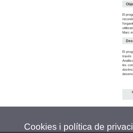
Obje
El prog
reconèi
l'organ
utilitz
Marc es
Desc
El prog
través 
Analitz
les com
docènci
desenvo
Cookies i política de privaci