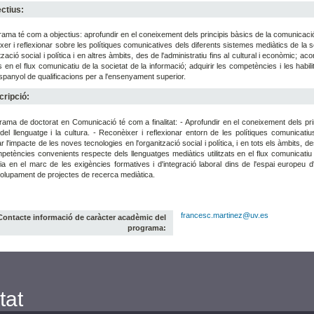
ctius:
rama té com a objectius: aprofundir en el coneixement dels principis bàsics de la comunicació i
xer i reflexionar sobre les polítiques comunicatives dels diferents sistemes mediàtics de la s
ització social i política i en altres àmbits, des de l'administratiu fins al cultural i econòmic
ats en el flux comunicatiu de la societat de la informació; adquirir les competències i les habi
panyol de qualificacions per a l'ensenyament superior.
ripció:
rama de doctorat en Comunicació té com a finalitat: - Aprofundir en el coneixement dels pri
del llenguatge i la cultura. - Reconèixer i reflexionar entorn de les polítiques comunicatiu
ar l'impacte de les noves tecnologies en l'organització social i política, i en tots els àmbits, de
petències convenients respecte dels llenguatges mediàtics utilitzats en el flux comunicatiu d
a en el marc de les exigències formatives i d'integració laboral dins de l'espai europeu d'
lupament de projectes de recerca mediàtica.
francesc.martinez@uv.es
Contacte informació de caràcter acadèmic del
programa:
tat