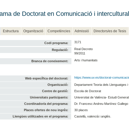
ama de Doctorat en Comunicació i intercultural
Estructura
Organització
Competències
Admissió
Directors/es de Tesis
3171
Codi programa:
Real Decreto
Regulació:
99/2011
Arts i humanitats
Branca de coneixement:
https://www.uv.es/doctorat-comunicacio-
Web específica del doctorat:
Organització:
Departament Teoria dels Llenguatges i
Centre de gestió:
Escola de Doctorat
Universitats participants:
Universitat de València- Estudi General
Coordinador/a del programa:
Dr. Francesc Andreu Martínez Gallego
Places ofertes de nou ingrés:
30 places
Llengües utilitzades en el programa:
Castellà, valencià i anglès.