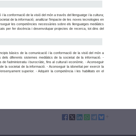
 la conformació de la visió del món a través del llenguatge i la cultura;
ocietat de la informació; analitzar l'impacte de les noves tecnologies en
; aconseguir les competències necessàries sobre els llenguatges mediàtics
litats per fer docència i desenvolupar projectes de recerca, tot dins del
ncipis bàsics de la comunicació i la conformació de la visió del món a
s dels diferents sistemes mediàtics de la societat de la informació. -
s de l'administratiu i burocràtic, fins al cultural i econòmic. - Aconseguir
e la societat de la informació. - Aconseguir la idoneïtat per exercir la
ensenyament superior. - Adquirir la competència i les habilitats en el