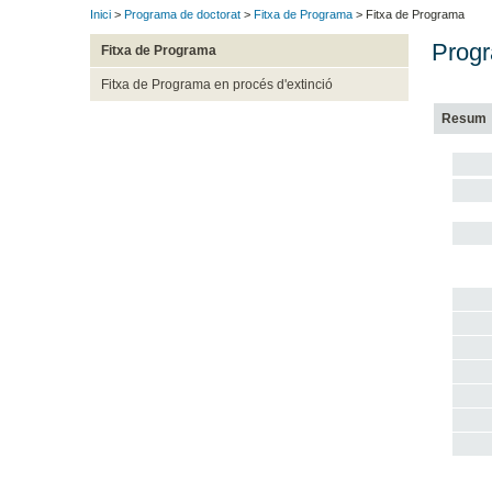
Inici
>
Programa de doctorat
>
Fitxa de Programa
> Fitxa de Programa
Progr
Fitxa de Programa
Fitxa de Programa en procés d'extinció
Resum