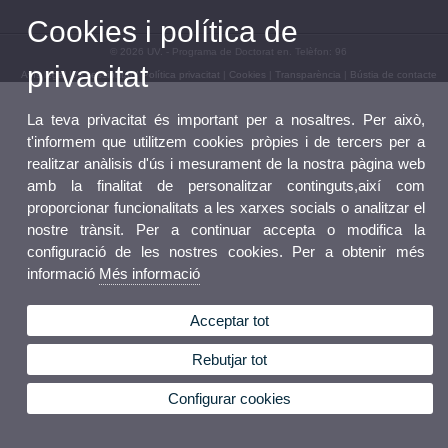
Cookies i política de
© 2026 UV. - Programa de Doctorat en. Telèfon: 96
privacitat
Avís legal
|
Accessibilitat
|
Política privacitat
|
Cookies
|
Transparència
|
Bústia de contacte
La teva privacitat és important per a nosaltres. Per això,
t'informem que utilitzem cookies pròpies i de tercers per a
realitzar anàlisis d'ús i mesurament de la nostra pàgina web
amb la finalitat de personalitzar continguts,així com
proporcionar funcionalitats a les xarxes socials o analitzar el
nostre trànsit. Per a continuar accepta o modifica la
configuració de les nostres cookies. Per a obtenir més
informació
Més informació
Acceptar tot
Rebutjar tot
Configurar cookies