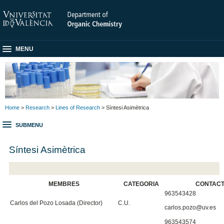
MENU
Home
>
Research
>
Lines of Research
> Síntesi Asimètrica
SUBMENU
Síntesi Asimètrica
MEMBRES
CATEGORIA
CONTAC
963543428
Carlos del Pozo Losada (Director)
C.U.
carlos.pozo@uv.es
963543574