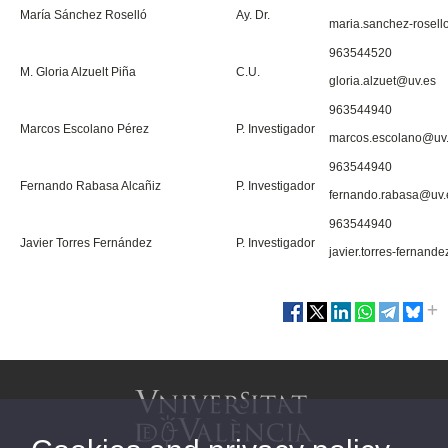
María Sánchez Roselló
Ay. Dr.
maria.sanchez-rosel
963544520
M. Gloria Alzuelt Piña
C.U.
gloria.alzuet@uv.es
963544940
Marcos Escolano Pérez
P. Investigador
marcos.escolano@uv
963544940
Fernando Rabasa Alcañiz
P. Investigador
fernando.rabasa@uv.
963544940
Javier Torres Fernández
P. Investigador
javier.torres-fernand