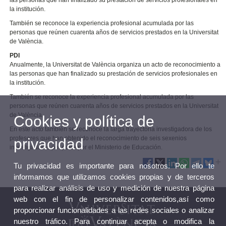
las personas que han finalizado su prestación de servicios profesionales en
la institución.
También se reconoce la experiencia profesional acumulada por las
personas que reúnen cuarenta años de servicios prestados en la Universitat
de València.
PDI
Anualmente, la Universitat de València organiza un acto de reconocimiento a
las personas que han finalizado su prestación de servicios profesionales en
la institución.
También se reconoce la experiencia profesional acumulada por las
personas que reúnen cuarenta años de servicios prestados en la Universitat
de València.
Cookies y política de
En este acto también se reconoce la larga trayectoria investigadora de los
profesores que han obtenido el reconocimiento de seis sexenios
privacidad
investigadores por parte por el Ministerio de Educación.
Tu privacidad es importante para nosotros. Por ello te
informamos que utilizamos cookies propias y de terceros
para realizar análisis de uso y medición de nuestra página
web con el fin de personalizar contenidos,así como
proporcionar funcionalidades a las redes sociales o analizar
nuestro tráfico. Para continuar acepta o modifica la