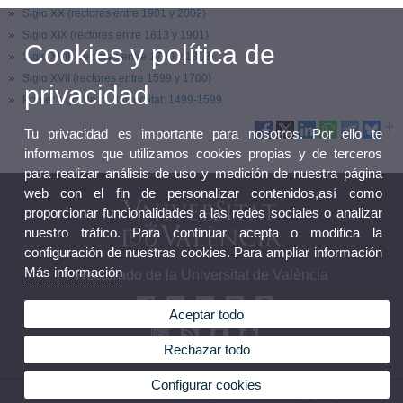
Siglo XX (rectores entre 1901 y 2002)
Siglo XIX (rectores entre 1813 y 1901)
Cookies y política de
Siglo XVIII (rectores entre 1700 y 1813)
Siglo XVII (rectores entre 1599 y 1700)
privacidad
Primer siglo de la Universitat: 1499-1599
Tu privacidad es importante para nosotros. Por ello te
informamos que utilizamos cookies propias y de terceros
para realizar análisis de uso y medición de nuestra página
web con el fin de personalizar contenidos,así como
proporcionar funcionalidades a las redes sociales o analizar
nuestro tráfico. Para continuar acepta o modifica la
configuración de nuestras cookies. Para ampliar información
Más información
Rectorado de la Universitat de València
Aceptar todo
Rechazar todo
Configurar cookies
© 2026 UV. - Avda. Blasco Ibáñez, 13. 46010 Valencia (España).