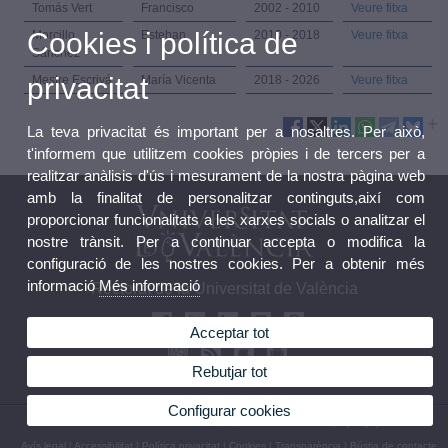
Tomás Vert
Francisco
2002 - 2010
Veure fitxa
Cookies i política de
Morcillo
Esteban
2010 - 2018
Veure fitxa
Sánchez
privacitat
Mestre Escrivá
María Vicenta
2018 - 2026
Veure fitxa
La teva privacitat és important per a nosaltres. Per això,
t'informem que utilitzem cookies pròpies i de tercers per a
realitzar anàlisis d'ús i mesurament de la nostra pàgina web
amb la finalitat de personalitzar continguts,així com
proporcionar funcionalitats a les xarxes socials o analitzar el
nostre trànsit. Per a continuar accepta o modifica la
configuració de les nostres cookies. Per a obtenir més
informació
Més informació
Rectorat de la Universitat de València
Acceptar tot
Rebutjar tot
Configurar cookies
© 2026 UV. - Avda. Blasco Ibáñez, 13. 46010 València (Espanya).
Avís legal
|
Accessibilitat
|
Política privacitat
|
Cookies
|
Transparència
|
Bústia de contacte