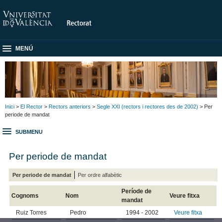
MENÚ
Inici
>
El Rector
>
Rectors anteriors
>
Segle XXI (rectors i rectores des de 2002)
> Per
periode de mandat
SUBMENU
Per periode de mandat
Per periode de mandat
Per ordre alfabètic
Període de
Cognoms
Nom
Veure fitxa
mandat
Ruiz Torres
Pedro
1994 - 2002
Veure fitxa