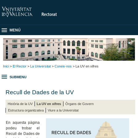
MENÚ
Inici
>
El Rector
>
La Universitat
>
Coneix-nos
> La UV en xifres
SUBMENU
Recull de Dades de la UV
Història de la UV
La UV en xifres
Òrgans de Govern
Estructura organitzativa
Viure a la Universitat
En aquesta pàgina
podeu trobar el
Recull de Dades de