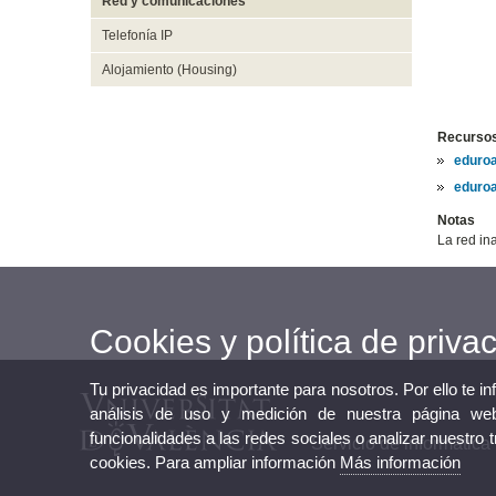
Red y comunicaciones
Telefonía IP
Alojamiento (Housing)
Recursos
eduro
eduro
Notas
La red in
Cookies y política de priva
Tu privacidad es importante para nosotros. Por ello te i
análisis de uso y medición de nuestra página web
funcionalidades a las redes sociales o analizar nuestro 
Servicio de informática
cookies. Para ampliar información
Más información