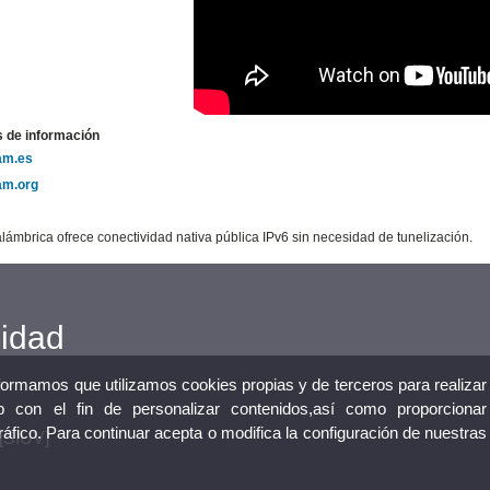
 de información
am.es
am.org
alámbrica ofrece conectividad nativa pública IPv6 sin necesidad de tunelización.
cidad
nformamos que utilizamos cookies propias y de terceros para realizar
 con el fin de personalizar contenidos,así como proporcionar
tráfico. Para continuar acepta o modifica la configuración de nuestras
 [SIUV]