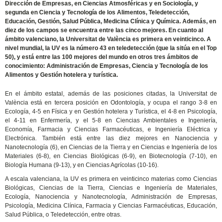
Dirección de Empresas, en Ciencias Atmosféricas y en Sociología, y
segunda en Ciencia y Tecnología de los Alimentos, Teledetección,
Educación, Gestión, Salud Pública, Medicina Clínica y Química. Además, en
diez de los campos se encuentra entre las cinco mejores. En cuanto al
ámbito valenciano, la Universitat de València es primera en veinticinco. A
nivel mundial, la UV es la número 43 en teledetección (que la sitúa en el Top
50), y está entre las 100 mejores del mundo en otros tres ámbitos de
conocimiento: Administración de Empresas, Ciencia y Tecnología de los
Alimentos y Gestión hotelera y turística.
En el ámbito estatal, además de las posiciones citadas, la Universitat de
València está en tercera posición en Odontología, y ocupa el rango 3-8 en
Ecología, 4-5 en Física y en Gestión hotelera y Turística, el 4-8 en Psicología,
el 4-11 en Enfermería, y el 5-8 en Ciencias Ambientales e Ingeniería,
Economía, Farmacia y Ciencias Farmacéuticas, e Ingeniería Eléctrica y
Electrónica. También está entre las diez mejores en Nanociencia y
Nanotecnología (6), en Ciencias de la Tierra y en Ciencias e Ingeniería de los
Materiales (6-8), en Ciencias Biológicas (6-9), en Biotecnología (7-10), en
Biología Humana (9-13), y en Ciencias Agrícolas (10-16).
A escala valenciana, la UV es primera en veinticinco materias como Ciencias
Biológicas, Ciencias de la Tierra, Ciencias e Ingeniería de Materiales,
Ecología, Nanociencia y Nanotecnología, Administración de Empresas,
Psicología, Medicina Clínica, Farmacia y Ciencias Farmacéuticas, Educación,
Salud Pública, o Teledetección, entre otras.