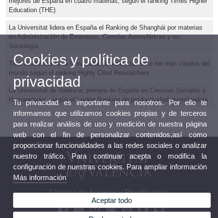
mejores de España en cuatro materias, según el ranking Times Higher
Education (THE)
La Universitat lidera en España el Ranking de Shanghái por materias
en Administración de Empresas, Ciencias Atmosféricas y en
Sociología
Cookies y política de
Tres científicos de la Universitat de València, entre los más citados del
mundo según el ranking Highly Cited Researchers
privacidad
La Universitat de València, primera de España en Ciencias Sociales y
Humanidades, según el Leiden Ranking de productividad investigadora
Tu privacidad es importante para nosotros. Por ello te
informamos que utilizamos cookies propias y de terceros
para realizar análisis de uso y medición de nuestra página
web con el fin de personalizar contenidos,así como
proporcionar funcionalidades a las redes sociales o analizar
nuestro tráfico. Para continuar acepta o modifica la
configuración de nuestras cookies. Para ampliar información
Más información
Servicio de Análisis y Planificación
Aceptar todo