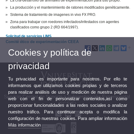
La cría-desarrollo de animales de experimentación para uso propio.
La producción y el mantenimiento de ratones modificados genéticamente.
Sistema de tratamiento de imagenes in vivo FX PRO.
Zona para trabajar con roedores infectados/infestados con agentes
clasificados como grupo 2 (RD 664/1997).
Solicitud de servicios LIMS
Comité ético de experimentación CEEA
Cookies y política de
privacidad
Tu privacidad es importante para nosotros. Por ello te
informamos que utilizamos cookies propias y de terceros
para realizar análisis de uso y medición de nuestra página
Servicio Central de Soporte a la Investigación Experimental
web con el fin de personalizar contenidos,así como
(SCSIE)
proporcionar funcionalidades a las redes sociales o analizar
nuestro tráfico. Para continuar acepta o modifica la
configuración de nuestras cookies. Para ampliar información
Más información