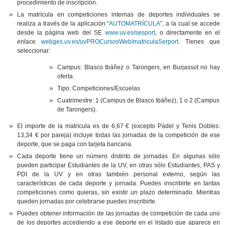
procedimiento de inscripción.
La matrícula en competiciones internas de deportes individuales se
realiza a través de la aplicación “
AUTOMATRÍCULA
”, a la cual se accede
desde la página web del SE
www.uv.es/sesport
, o directamente en el
enlace
webges.uv.es/uvPROCursosWeb/matriculaSerport
. Tienes que
seleccionar:
Campus: Blasco Ibáñez o Tarongers, en Burjassot no hay
oferta.
Tipo: Competiciones/Escuelas
Cuatrimestre: 1 (Campus de Blasco Ibáñez), 1 o 2 (Campus
de Tarongers).
El importe de la matrícula es de 6,67 € (excepto Pádel y Tenis Dobles:
13,34 € por pareja) incluye todas las jornadas de la competición de ese
deporte, que se paga con tarjeta bancaria.
Cada deporte tiene un número distinto de jornadas. En algunas sólo
pueden participar Estudiantes de la UV, en otras sólo Estudiantes, PAS y
PDI de la UV y en otras también personal externo, según las
características de cada deporte y jornada. Puedes inscribirte en tantas
competiciones como quieras, sin existir un plazo determinado. Mientras
queden jornadas por celebrarse puedes inscribirte.
Puedes obtener información de las jornadas de competición de cada uno
de los deportes accediendo a ese deporte en el listado que aparece en