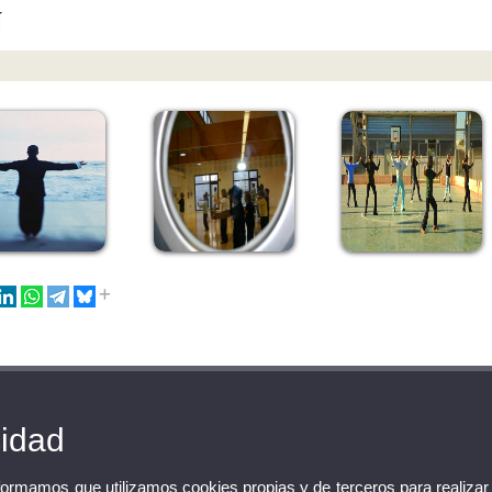
í
cidad
nformamos que utilizamos cookies propias y de terceros para realizar