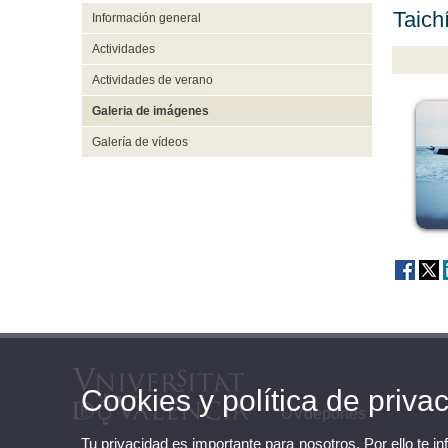
Taich
Información general
Actividades
Actividades de verano
Galeria de imágenes
Galería de vídeos
Cookies y política de priva
UVdeportes
Tu privacidad es importante para nosotros. Por ello te i