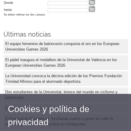
Desde
hasta
Se deben rellenar los dos campos
Últimas noticias
El equipo femenino de baloncesto conquista el oro en los European
Universities Games 2026
El pádel inaugura el medallero de la Universitat de València en los
European Universities Games 2026
La Universidad convoca la décima edición de los Premios Fundación
Trinidad Alfonso para el alumnado deportista
Dos estudiantes de la Universitat, bronce del mundo en ciclismo y
balonmano
Cookies y política de
El tiro con arco vuelve a ser protagonista en la UV
El Festival de Flamenco y Sevillanas vuelve a poner en valor la
privacidad
tradición y la expresión artística en UVdeportes