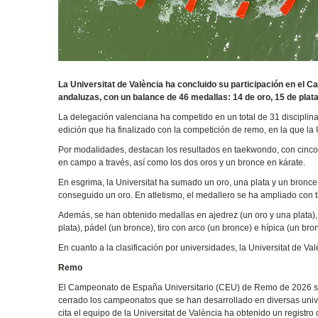
La Universitat de València ha concluido su participación en el 
andaluzas, con un balance de 46 medallas: 14 de oro, 15 de plata
La delegación valenciana ha competido en un total de 31 disciplin
edición que ha finalizado con la competición de remo, en la que la U
Por modalidades, destacan los resultados en taekwondo, con cinco 
en campo a través, así como los dos oros y un bronce en kárate.
En esgrima, la Universitat ha sumado un oro, una plata y un bronce
conseguido un oro. En atletismo, el medallero se ha ampliado con tr
Además, se han obtenido medallas en ajedrez (un oro y una plata), 
plata), pádel (un bronce), tiro con arco (un bronce) e hípica (un bro
En cuanto a la clasificación por universidades, la Universitat de Va
Remo
El Campeonato de España Universitario (CEU) de Remo de 2026 se h
cerrado los campeonatos que se han desarrollado en diversas unive
cita el equipo de la Universitat de València ha obtenido un registro