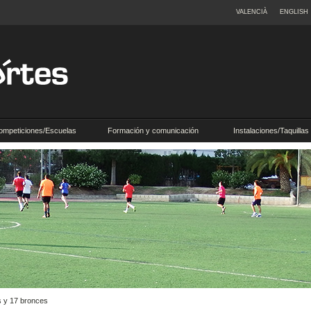
VALENCIÀ
ENGLISH
ompeticiones/Escuelas
Formación y comunicación
Instalaciones/Taquillas
s y 17 bronces