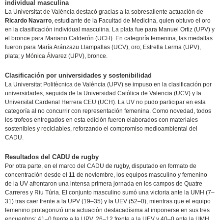
individual masculina
La Universitat de València destacó gracias a la sobresaliente actuación de
Ricardo Navarro
, estudiante de la Facultad de Medicina, quien obtuvo el oro
en la clasificación individual masculina. La plata fue para Manuel Ortiz (UPV) y
el bronce para Mariano Calderón (UCH). En categoría femenina, las medallas
fueron para María Aránzazu Llampallas (UCV), oro; Estrella Lerma (UPV),
plata; y Mónica Álvarez (UPV), bronce.
Clasificación por universidades y sostenibilidad
La Universitat Politècnica de València (UPV) se impuso en la clasificación por
universidades, seguida de la Universidad Católica de Valencia (UCV) y la
Universitat Cardenal Herrera CEU (UCH). La UV no pudo participar en esta
categoría al no concurrir con representación femenina. Como novedad, todos
los trofeos entregados en esta edición fueron elaborados con materiales
sostenibles y reciclables, reforzando el compromiso medioambiental del
CADU.
Resultados del CADU de rugby
Por otra parte, en el marco del CADU de rugby, disputado en formato de
concentración desde el 11 de noviembre, los equipos masculino y femenino
de la UV afrontaron una intensa primera jornada en los campos de Quatre
Carreres y Riu Túria. El conjunto masculino sumó una victoria ante la UMH (7–
31) tras caer frente a la UPV (19–35) y la UEV (52–0), mientras que el equipo
femenino protagonizó una actuación destacadísima al imponerse en sus tres
encuentros: 41–0 frente a la UPV, 26–12 frente a la UEV y 40–0 ante la UMH,