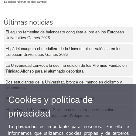
Se deben rellenar los dos campos
Últimas noticias
El equipo femenino de baloncesto conquista el oro en los European
Universities Games 2026
El pádel inaugura el medallero de la Universitat de València en los
European Universities Games 2026
La Universidad convoca la décima edición de los Premios Fundación
Trinidad Alfonso para el alumnado deportista
Dos estudiantes de la Universitat, bronce del mundo en ciclismo y
balonmano
Cookies y política de
El tiro con arco vuelve a ser protagonista en la UV
El Festival de Flamenco y Sevillanas vuelve a poner en valor la
privacidad
tradición y la expresión artística en UVdeportes
Tu privacidad es importante para nosotros. Por ello te
informamos que utilizamos cookies propias y de terceros