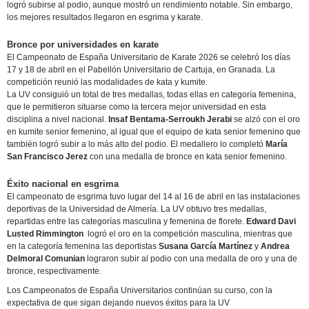
logró subirse al podio, aunque mostró un rendimiento notable. Sin embargo,
los mejores resultados llegaron en esgrima y karate.
Bronce por universidades en karate
El Campeonato de España Universitario de Karate 2026 se celebró los días
17 y 18 de abril en el Pabellón Universitario de Cartuja, en Granada. La
competición reunió las modalidades de kata y kumite.
La UV consiguió un total de tres medallas, todas ellas en categoría femenina,
que le permitieron situarse como la tercera mejor universidad en esta
disciplina a nivel nacional.
Insaf Bentama-Serroukh Jerabi
se alzó con el oro
en kumite senior femenino, al igual que el equipo de kata senior femenino que
también logró subir a lo más alto del podio. El medallero lo completó
María
San Francisco Jerez
con una medalla de bronce en kata senior femenino.
Éxito nacional en esgrima
El campeonato de esgrima tuvo lugar del 14 al 16 de abril en las instalaciones
deportivas de la Universidad de Almería. La UV obtuvo tres medallas,
repartidas entre las categorías masculina y femenina de florete.
Edward Davi
Lusted Rimmington
logró el oro en la competición masculina, mientras que
en la categoría femenina las deportistas
Susana García Martínez
y
Andrea
Delmoral Comunian
lograron subir al podio con una medalla de oro y una de
bronce, respectivamente.
Los Campeonatos de España Universitarios continúan su curso, con la
expectativa de que sigan dejando nuevos éxitos para la UV