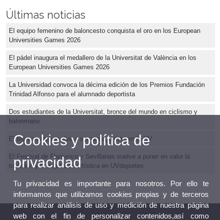
Últimas noticias
El equipo femenino de baloncesto conquista el oro en los European
Universities Games 2026
El pádel inaugura el medallero de la Universitat de València en los
European Universities Games 2026
La Universidad convoca la décima edición de los Premios Fundación
Trinidad Alfonso para el alumnado deportista
Dos estudiantes de la Universitat, bronce del mundo en ciclismo y
balonmano
Cookies y política de
El tiro con arco vuelve a ser protagonista en la UV
El Festival de Flamenco y Sevillanas vuelve a poner en valor la
privacidad
tradición y la expresión artística en UVdeportes
Tu privacidad es importante para nosotros. Por ello te
informamos que utilizamos cookies propias y de terceros
para realizar análisis de uso y medición de nuestra página
web con el fin de personalizar contenidos,así como