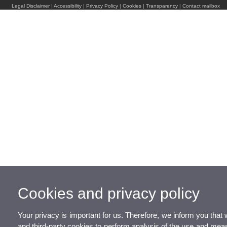
Legal Disclaimer
|
Accessibility
|
Privacy Policy
|
Cookies
|
Transparency
|
Contact mailbox
Cookies and privacy policy
Your privacy is important for us. Therefore, we inform you tha
and third-party cookies to perform analysis of the use and mea