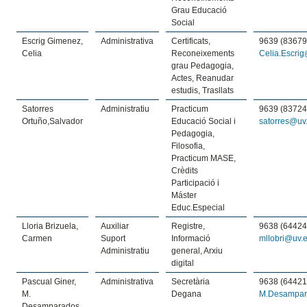
Grau Educació
Social
Escrig Gimenez,
Administrativa
Certificats,
9639 (83679
Celia
Reconeixements
Celia.Escri
grau Pedagogia,
Actes, Reanudar
estudis, Trasllats
Satorres
Administratiu
Practicum
9639 (83724
Ortuño,Salvador
Educació Social i
satorres@uv
Pedagogia,
Filosofia,
Practicum MASE,
Crèdits
Participació i
Máster
Educ.Especial
Lloria Brizuela,
Auxiliar
Registre,
9638 (64424
Carmen
Suport
Informació
mllobri@uv.
Administratiu
general, Arxiu
digital
Pascual Giner,
Administrativa
Secretària
9638 (64421
M.
Degana
M.Desampar
Desamparados