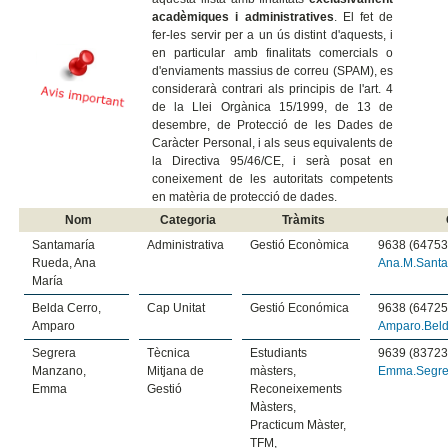
acadèmiques i administratives
. El fet de
fer-les servir per a un ús distint d'aquests, i
en particular amb finalitats comercials o
d'enviaments massius de correu (SPAM), es
considerarà contrari als principis de l'art. 4
de la Llei Orgànica 15/1999, de 13 de
desembre, de Protecció de les Dades de
Caràcter Personal, i als seus equivalents de
la Directiva 95/46/CE, i serà posat en
coneixement de les autoritats competents
en matèria de protecció de dades.
Nom
Categoria
Tràmits
Santamaría
Administrativa
Gestió Econòmica
9638 (64753
Rueda, Ana
Ana.M.Sant
María
Belda Cerro,
Cap Unitat
Gestió Económica
9638 (64725
Amparo
Amparo.Bel
Segrera
Tècnica
Estudiants
9639 (83723
Manzano,
Mitjana de
màsters,
Emma.Segre
Emma
Gestió
Reconeixements
Màsters,
Practicum Màster,
TFM,