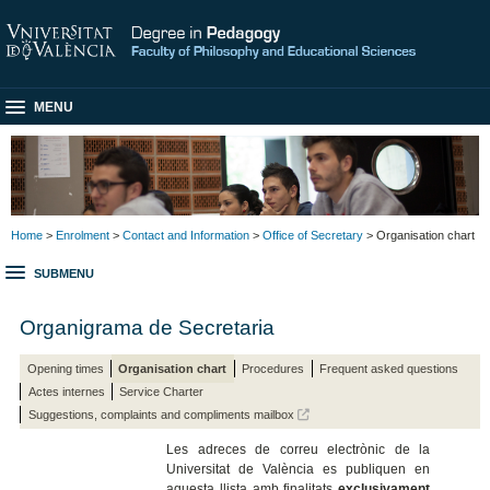
MENU
Home
>
Enrolment
>
Contact and Information
>
Office of Secretary
> Organisation chart
SUBMENU
Organigrama de Secretaria
Opening times
Organisation chart
Procedures
Frequent asked questions
Actes internes
Service Charter
Suggestions, complaints and compliments mailbox
Les adreces de correu electrònic de la
Universitat de València es publiquen en
aquesta llista amb finalitats
exclusivament