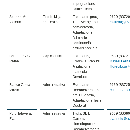
Impugnacions
calificacions
Siurana Val,
Tècnic Mitja
Estudiants grau,
9639 (83720
Victoria
de Gestió
TFG, Avançament
msiuval@uv.
convocatòria,
Adaptacions,
Admissió
continuació
estudis parcials
Fernandez Gil,
Cap d'Unitat
Estudiants,
9639 (83721
Rafael
Erasmus, Rebuts,
Rafael.Fern
Anulacions
filorecibos@
matricula,
Devolucions
Blasco Costa,
Administrativa
Estudiants,
9639 (83725
Mireia
Reconeixements
Mireia.Blas
grau Filosofia,
Adaptacions,Tesis,
Doctorat
Puig Talavera,
Administrativa
Títols, SET,
9639 (83680
Eva
Carnets,
eva.puig@uv
Homologacions,
Reconeixements