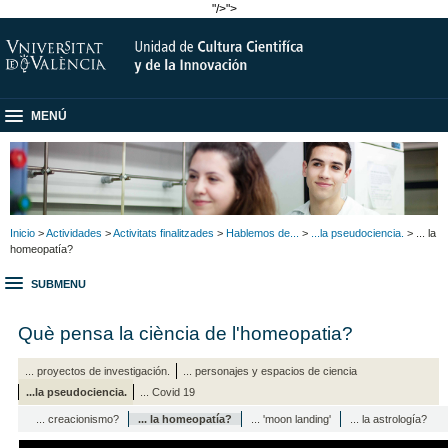
"/>
">
MENÚ
Inicio
>
Actividades
>
Activitats finalitzades
>
Hablemos de...
>
...la pseudociencia.
> ... la
homeopatía?
SUBMENU
Què pensa la ciència de l'homeopatia?
... proyectos de investigación.
... personajes y espacios de ciencia
...la pseudociencia.
... Covid 19
... creacionismo?
... la homeopatía?
... 'moon landing'
... la astrología?