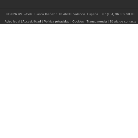
© 2026 UV. - Avda. Blasco Ibañez n 13 46010 Valencia. España. Tel.: (+34) 96 339 50 00
Aviso legal
|
Accesibilidad
|
Política privacidad
|
Cookies
|
Transparencia
|
Bústia de contacte