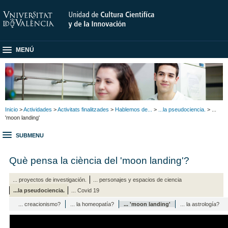
MENÚ
Inicio
>
Actividades
>
Activitats finalitzades
>
Hablemos de...
>
...la pseudociencia.
> ...
'moon landing'
SUBMENU
Què pensa la ciència del 'moon landing'?
... proyectos de investigación.
... personajes y espacios de ciencia
...la pseudociencia.
... Covid 19
... creacionismo?
... la homeopatía?
... 'moon landing'
... la astrología?