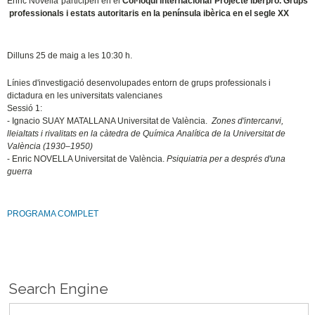
Enric Novella participen en el
Col·loqui internacional Projecte iberpro. Grups
professionals i estats autoritaris en la península ibèrica en el segle XX
Dilluns 25 de maig a les 10:30 h.
Línies d'investigació desenvolupades entorn de grups professionals i
dictadura en les universitats valencianes
Sessió 1:
- Ignacio SUAY MATALLANA Universitat de València.
Zones d'intercanvi,
lleialtats i rivalitats en la càtedra de Química Analítica de la Universitat de
València (1930–1950)
- Enric NOVELLA Universitat de València.
Psiquiatria per a després d'una
guerra
PROGRAMA COMPLET
Search Engine