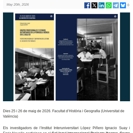
May 20th, 2026
Dies 25 i 26 de maig de 2026.
Facultat d’Història i Geografia (Universitat de
València)
Els investigadors de l’Institut Interuniversitari López Piñero Ignacio Suay i