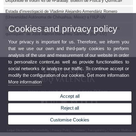
Disponible el volum 45 de «Faraday. Boletín de Física y Química»
Estada d’investigació de Vladimir Alejandro Armendáriz Romero
(Universidad Autónoma de Chihuahua, Mèxic) a l’IILP-UV
Cookies and privacy policy
NOTICIA NOVA ENTRADA DE “SABERS EN ACCIÓ”: "Fórmules
químiques" de José Ramón Bertomeu Sánchez (IILP-UV)
Your privacy is important for us. Therefore, we inform you
that we use our own and third-party cookies to perform
analysis of the use and measurement of our website in order
to personalize content,as well as provide functionalities to
social networks or analyze our traffic. To continue accept or
modify the configuration of our cookies. Get more information
More information
Inter-university Institute López Piñero
Accept all
Reject all
Customise Cookies
© 2026 UV. - Pl. Cisneros, 4. 46003 Valencia (Spain). Phone: (+34) 96 3926229
Legal Disclaimer
|
Accessibility
|
Privacy Policy
|
Cookies
|
Transparency
|
Contact Mailbox