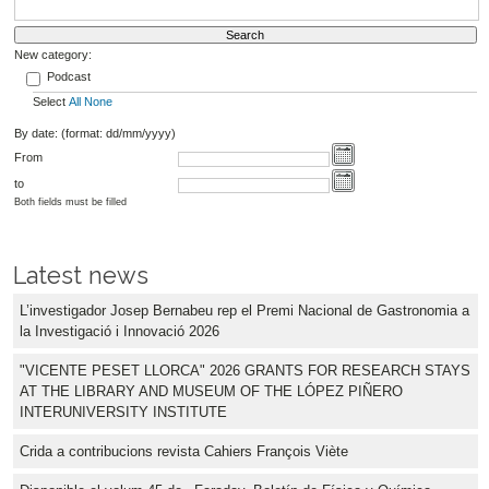
New category:
Podcast
Select
All
None
By date: (format: dd/mm/yyyy)
From
to
Both fields must be filled
Latest news
L’investigador Josep Bernabeu rep el Premi Nacional de Gastronomia a
la Investigació i Innovació 2026
"VICENTE PESET LLORCA" 2026 GRANTS FOR RESEARCH STAYS
AT THE LIBRARY AND MUSEUM OF THE LÓPEZ PIÑERO
INTERUNIVERSITY INSTITUTE
Crida a contribucions revista Cahiers François Viète