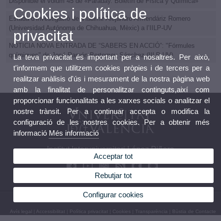
Disponible el volum 45 de «Faraday. Boletín de Física y Química»
Cookies i política de
Estada d’investigació de Vladimir Alejandro Armendáriz Romero
(Universidad Autónoma de Chihuahua, Mèxic) a l’IILP-UV
privacitat
NOTICIA NOVA ENTRADA DE “SABERS EN ACCIÓ”: "Fórmules
químiques" de José Ramón Bertomeu Sánchez (IILP-UV)
La teva privacitat és important per a nosaltres. Per això,
t'informem que utilitzem cookies pròpies i de tercers per a
realitzar anàlisis d'ús i mesurament de la nostra pàgina web
amb la finalitat de personalitzar continguts,així com
proporcionar funcionalitats a les xarxes socials o analitzar el
nostre trànsit. Per a continuar accepta o modifica la
configuració de les nostres cookies. Per a obtenir més
informació
Més informació
Institut Interuniversitari López Piñero
Acceptar tot
Rebutjar tot
Configurar cookies
© 2026 UV. - Plaça de Cisneros, 4. 46003 València. Telèfon: 96 3926229
Avís legal
|
Accessibilitat
|
Política privacitat
|
Cookies
|
Transparència
|
Bùstia de Contacte