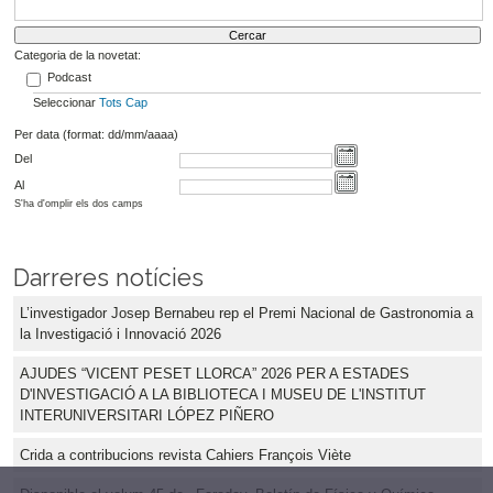
Categoria de la novetat:
Podcast
Seleccionar
Tots
Cap
Per data (format: dd/mm/aaaa)
Del
Al
S'ha d'omplir els dos camps
Darreres notícies
L’investigador Josep Bernabeu rep el Premi Nacional de Gastronomia a
la Investigació i Innovació 2026
AJUDES “VICENT PESET LLORCA” 2026 PER A ESTADES
D'INVESTIGACIÓ A LA BIBLIOTECA I MUSEU DE L'INSTITUT
INTERUNIVERSITARI LÓPEZ PIÑERO
Crida a contribucions revista Cahiers François Viète