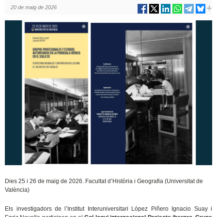
20 de maig de 2026
Dies 25 i 26 de maig de 2026.
Facultat d’Història i Geografia (Universitat de
València)
Els investigadors de l’Institut Interuniversitari López Piñero Ignacio Suay i