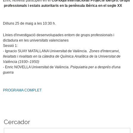
Enric Novella participen en el
Col·loqui internacional Projecte iberpro. Grups
professionals i estats autoritaris en la península ibèrica en el segle XX
Dilluns 25 de maig a les 10:30 h.
Línies d'investigació desenvolupades entorn de grups professionals i
dictadura en les universitats valencianes
Sessió 1:
- Ignacio SUAY MATALLANA Universitat de València.
Zones d'intercanvi,
lleialtats i rivalitats en la càtedra de Química Analítica de la Universitat de
València (1930–1950)
- Enric NOVELLA Universitat de València.
Psiquiatria per a després d'una
guerra
PROGRAMA COMPLET
Cercador