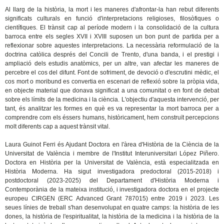
Al llarg de la història, la mort i les maneres d'afrontar-la han rebut diferents
significats culturals en funció d'interpretacions religioses, filosòfiques o
científiques. El trànsit cap al període modern i la consolidació de la cultura
barroca entre els segles XVII i XVIII suposen un bon punt de partida per a
reflexionar sobre aquestes interpretacions. La necessària reformulació de la
doctrina catòlica després del Concili de Trento, d'una banda, i el prestigi i
ampliació dels estudis anatòmics, per un altre, van afectar les maneres de
percebre el cos del difunt. Font de sofriment, de devoció o d'escrutini mèdic, el
cos mort o moribund es convertia en escenari de reflexió sobre la pròpia vida,
en objecte material que donava significat a una comunitat o en font de debat
sobre els límits de la medicina i la ciència. L'objectiu d'aquesta intervenció, per
tant, és analitzar les formes en què es va representar la mort barroca per a
comprendre com els éssers humans, històricament, hem construït percepcions
molt diferents cap a aquest trànsit vital.
Laura Guinot Ferri és Ajudant Doctora en l'àrea d'Història de la Ciència de la
Universitat de València i membre de l'Institut Interuniversitari López Piñero.
Doctora en Història per la Universitat de València, està especialitzada en
Història Moderna. Ha sigut investigadora predoctoral (2015-2018) i
postdoctoral (2023-2025) del Departament d'Història Moderna i
Contemporània de la mateixa institució, i investigadora doctora en el projecte
europeu CIRGEN (ERC Advanced Grant 787015) entre 2019 i 2023. Les
seues línies de treball s'han desenvolupat en quatre camps: la història de les
dones, la història de l'espiritualitat, la història de la medicina i la història de la