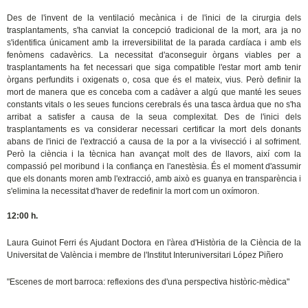
Des de l'invent de la ventilació mecànica i de l'inici de la cirurgia dels
trasplantaments, s'ha canviat la concepció tradicional de la mort, ara ja no
s'identifica únicament amb la irreversibilitat de la parada cardíaca i amb els
fenòmens cadavèrics. La necessitat d'aconseguir òrgans viables per a
trasplantaments ha fet necessari que siga compatible l'estar mort amb tenir
òrgans perfundits i oxigenats o, cosa que és el mateix, vius. Però definir la
mort de manera que es conceba com a cadàver a algú que manté les seues
constants vitals o les seues funcions cerebrals és una tasca àrdua que no s'ha
arribat a satisfer a causa de la seua complexitat. Des de l'inici dels
trasplantaments es va considerar necessari certificar la mort dels donants
abans de l'inici de l'extracció a causa de la por a la vivisecció i al sofriment.
Però la ciència i la tècnica han avançat molt des de llavors, així com la
compassió pel moribund i la confiança en l'anestèsia. És el moment d'assumir
que els donants moren amb l'extracció, amb això es guanya en transparència i
s'elimina la necessitat d'haver de redefinir la mort com un oxímoron.
12:00 h.
Laura Guinot Ferri és Ajudant Doctora en l'àrea d'Història de la Ciència de la
Universitat de València i membre de l'Institut Interuniversitari López Piñero
"Escenes de mort barroca: reflexions des d'una perspectiva històric-mèdica"