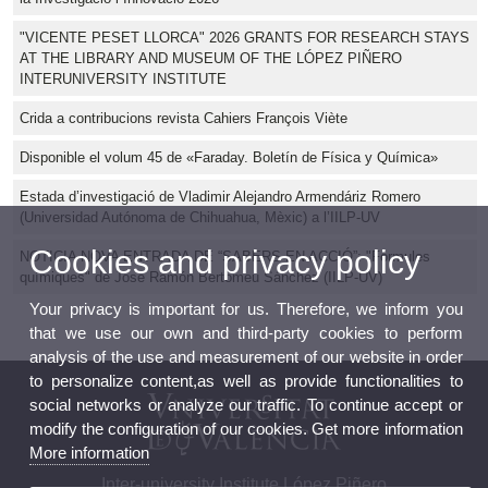
"VICENTE PESET LLORCA" 2026 GRANTS FOR RESEARCH STAYS
AT THE LIBRARY AND MUSEUM OF THE LÓPEZ PIÑERO
INTERUNIVERSITY INSTITUTE
Crida a contribucions revista Cahiers François Viète
Disponible el volum 45 de «Faraday. Boletín de Física y Química»
Estada d’investigació de Vladimir Alejandro Armendáriz Romero
(Universidad Autónoma de Chihuahua, Mèxic) a l’IILP-UV
Cookies and privacy policy
NOTICIA NOVA ENTRADA DE “SABERS EN ACCIÓ”: "Fórmules
químiques" de José Ramón Bertomeu Sánchez (IILP-UV)
Your privacy is important for us. Therefore, we inform you
that we use our own and third-party cookies to perform
analysis of the use and measurement of our website in order
to personalize content,as well as provide functionalities to
social networks or analyze our traffic. To continue accept or
modify the configuration of our cookies. Get more information
More information
Inter-university Institute López Piñero