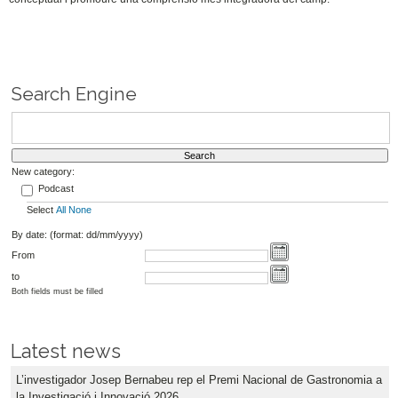
Search Engine
New category:
Podcast
Select
All
None
By date: (format: dd/mm/yyyy)
From
to
Both fields must be filled
Latest news
L’investigador Josep Bernabeu rep el Premi Nacional de Gastronomia a
la Investigació i Innovació 2026