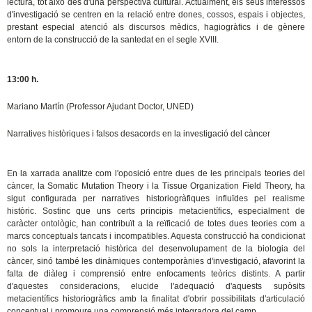
lectura, tot això des d'una perspectiva cultural. Actualment, els seus interessos
d'investigació se centren en la relació entre dones, cossos, espais i objectes,
prestant especial atenció als discursos mèdics, hagiogràfics i de gènere
entorn de la construcció de la santedat en el segle XVIII.
13:00 h.
Mariano Martín (Professor Ajudant Doctor, UNED)
Narratives històriques i falsos desacords en la investigació del càncer
En la xarrada analitze com l'oposició entre dues de les principals teories del
càncer, la Somatic Mutation Theory i la Tissue Organization Field Theory, ha
sigut configurada per narratives historiogràfiques influïdes pel realisme
històric. Sostinc que uns certs principis metacientífics, especialment de
caràcter ontològic, han contribuït a la reïficació de totes dues teories com a
marcs conceptuals tancats i incompatibles. Aquesta construcció ha condicionat
no sols la interpretació històrica del desenvolupament de la biologia del
càncer, sinó també les dinàmiques contemporànies d'investigació, afavorint la
falta de diàleg i comprensió entre enfocaments teòrics distints. A partir
d'aquestes consideracions, elucide l'adequació d'aquests supòsits
metacientífics historiogràfics amb la finalitat d'obrir possibilitats d'articulació
conceptual i promoure una comprensió més integradora del camp.