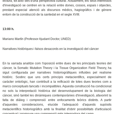
lectura, tot això des d'una perspectiva cultural. Actualment, els seus interessos
d'investigació se centren en la relació entre dones, cossos, espais i objectes,
prestant especial atenció als discursos mèdics, hagiogràfics i de gènere
entorn de la construcció de la santedat en el segle XVIII.
13:00 h.
Mariano Martín (Professor Ajudant Doctor, UNED)
Narratives històriques i falsos desacords en la investigació del càncer
En la xarrada analitze com l'oposició entre dues de les principals teories del
càncer, la Somatic Mutation Theory i la Tissue Organization Field Theory, ha
sigut configurada per narratives historiogràfiques influïdes pel realisme
històric. Sostinc que uns certs principis metacientífics, especialment de
caràcter ontològic, han contribuït a la reïficació de totes dues teories com a
marcs conceptuals tancats i incompatibles. Aquesta construcció ha condicionat
no sols la interpretació històrica del desenvolupament de la biologia del
càncer, sinó també les dinàmiques contemporànies d'investigació, afavorint la
falta de diàleg i comprensió entre enfocaments teòrics distints. A partir
d'aquestes consideracions, elucide l'adequació d'aquests supòsits
metacientífics historiogràfics amb la finalitat d'obrir possibilitats d'articulació
conceptual i promoure una comprensió més integradora del camp.