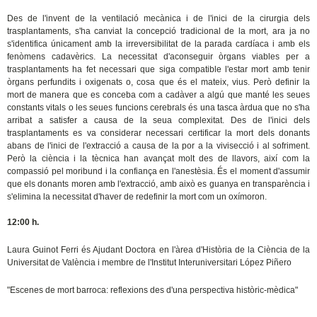
Des de l'invent de la ventilació mecànica i de l'inici de la cirurgia dels
trasplantaments, s'ha canviat la concepció tradicional de la mort, ara ja no
s'identifica únicament amb la irreversibilitat de la parada cardíaca i amb els
fenòmens cadavèrics. La necessitat d'aconseguir òrgans viables per a
trasplantaments ha fet necessari que siga compatible l'estar mort amb tenir
òrgans perfundits i oxigenats o, cosa que és el mateix, vius. Però definir la
mort de manera que es conceba com a cadàver a algú que manté les seues
constants vitals o les seues funcions cerebrals és una tasca àrdua que no s'ha
arribat a satisfer a causa de la seua complexitat. Des de l'inici dels
trasplantaments es va considerar necessari certificar la mort dels donants
abans de l'inici de l'extracció a causa de la por a la vivisecció i al sofriment.
Però la ciència i la tècnica han avançat molt des de llavors, així com la
compassió pel moribund i la confiança en l'anestèsia. És el moment d'assumir
que els donants moren amb l'extracció, amb això es guanya en transparència i
s'elimina la necessitat d'haver de redefinir la mort com un oxímoron.
12:00 h.
Laura Guinot Ferri és Ajudant Doctora en l'àrea d'Història de la Ciència de la
Universitat de València i membre de l'Institut Interuniversitari López Piñero
"Escenes de mort barroca: reflexions des d'una perspectiva històric-mèdica"