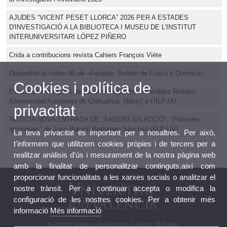
AJUDES “VICENT PESET LLORCA” 2026 PER A ESTADES
D'INVESTIGACIÓ A LA BIBLIOTECA I MUSEU DE L'INSTITUT
INTERUNIVERSITARI LÓPEZ PIÑERO
Crida a contribucions revista Cahiers François Viète
Disponible el volum 45 de «Faraday. Boletín de Física y Química»
Cookies i política de
Estada d’investigació de Vladimir Alejandro Armendáriz Romero
(Universidad Autónoma de Chihuahua, Mèxic) a l’IILP-UV
privacitat
NOTICIA NOVA ENTRADA DE “SABERS EN ACCIÓ”: "Fórmules
químiques" de José Ramón Bertomeu Sánchez (IILP-UV)
La teva privacitat és important per a nosaltres. Per això,
t'informem que utilitzem cookies pròpies i de tercers per a
realitzar anàlisis d'ús i mesurament de la nostra pàgina web
amb la finalitat de personalitzar continguts,així com
proporcionar funcionalitats a les xarxes socials o analitzar el
nostre trànsit. Per a continuar accepta o modifica la
configuració de les nostres cookies. Per a obtenir més
informació
Més informació
Institut Interuniversitari López Piñero