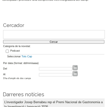
Cercador
Categoria de la novetat:
Podcast
Seleccionar
Tots
Cap
Per data (format: dd/mm/aaaa)
Del
Al
S'ha d'omplir els dos camps
Darreres notícies
L’investigador Josep Bernabeu rep el Premi Nacional de Gastronomia a
la Investigació i Innovació 2026