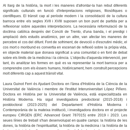
Al llarg de la història, la mort i les maneres d'afrontar-la han rebut diferents
significats culturals en funció d'interpretacions religioses, filosòfiques o
científiques. El trànsit cap al període modern i la consolidació de la cultura
barroca entre els segles XVII i XVIII suposen un bon punt de partida per a
reflexionar sobre aquestes interpretacions. La necessària reformulació de la
doctrina catòlica després del Concili de Trento, d'una banda, i el prestigi i
ampliació dels estudis anatòmics, per un altre, van afectar les maneres de
percebre el cos del difunt. Font de sofriment, de devoció o d'escrutini mèdic, el
cos mort o moribund es convertia en escenari de reflexió sobre la pròpia vida,
en objecte material que donava significat a una comunitat o en font de debat
sobre els límits de la medicina i la ciència. L'objectiu d'aquesta intervenció, per
tant, és analitzar les formes en què es va representar la mort barroca per a
comprendre com els éssers humans, històricament, hem construït percepcions
molt diferents cap a aquest trànsit vital.
Laura Guinot Ferri és Ajudant Doctora en l'àrea d'Història de la Ciència de la
Universitat de València i membre de l'Institut Interuniversitari López Piñero.
Doctora en Història per la Universitat de València, està especialitzada en
Història Moderna. Ha sigut investigadora predoctoral (2015-2018) i
postdoctoral (2023-2025) del Departament d'Història Moderna i
Contemporània de la mateixa institució, i investigadora doctora en el projecte
europeu CIRGEN (ERC Advanced Grant 787015) entre 2019 i 2023. Les
seues línies de treball s'han desenvolupat en quatre camps: la història de les
dones, la història de l'espiritualitat, la història de la medicina i la història de la