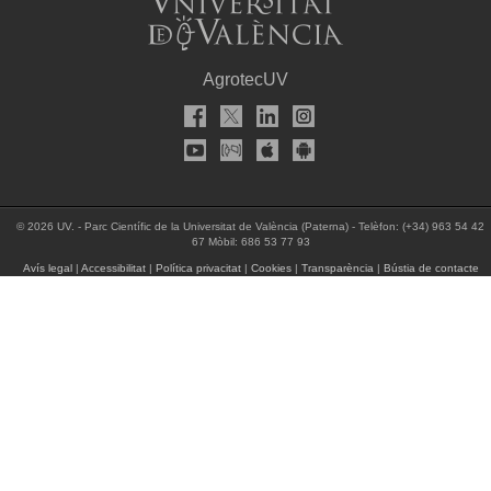
AgrotecUV
© 2026 UV. - Parc Científic de la Universitat de València (Paterna) - Telèfon: (+34) 963 54 42
67 Mòbil: 686 53 77 93
Avís legal
|
Accessibilitat
|
Política privacitat
|
Cookies
|
Transparència
|
Bústia de contacte