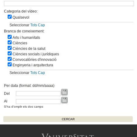
Categoria del vídeo:
Qualsevol
Seleccionar
Tots
Cap
Branca de coneixement:
Arts i humanitats
Ciències
Ciències de la salut
Ciències socials i jurídiques
Convocatòries d'innovació
Enginyeria i arquitectura
Seleccionar
Tots
Cap
Per data (format: dd/mm/aaaa)
Del
Al
S'ha d'omplir els dos camps