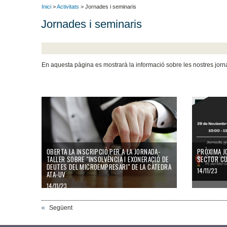
Inici
>
Activitats
> Jornades i seminaris
Jornades i seminaris
En aquesta pàgina es mostrarà la informació sobre les nostres jorn
OBERTA LA INSCRIPCIÓ PER A LA JORNADA-
PRÒXIMA J
TALLER SOBRE "INSOLVÈNCIA I EXONERACIÓ DE
SECTOR CU
DEUTES DEL MICROEMPRESARI" DE LA CÀTEDRA
14/11/23
ATA-UV
14/11/23
Següent