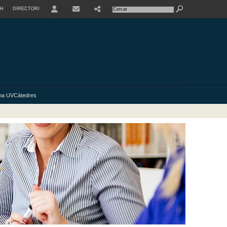
SH
DIRECTORI
USER
ma UVCàtedres