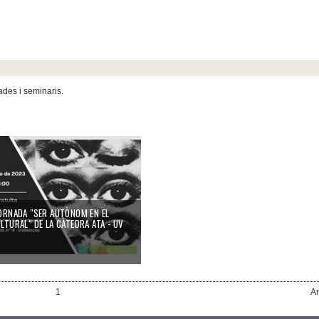
ades i seminaris.
ORNADA "SER AUTÒNOM EN EL
LTURAL" DE LA CÀTEDRA ATA - UV
1
An