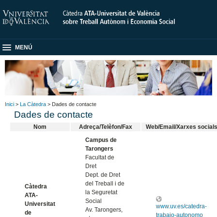
MENÚ
Inici
>
La Càtedra
> Dades de contacte
Dades de contacte
Nom
Adreça/Telèfon/Fax
Web/Email/Xarxes social
Campus de
Tarongers
Facultat de
Dret
Dept. de Dret
del Treball i de
Càtedra
la Seguretat
ATA-
Social
Universitat
www.uv.es/catedra-
Av. Tarongers,
de
trabajo-autonomo