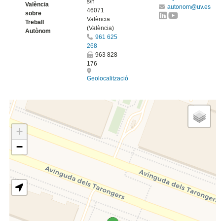
s/n
València
autonom@uv.es
46071
sobre
València
Treball
(València)
Autònom
961 625
268
963 828
176
Geolocalització
+
−