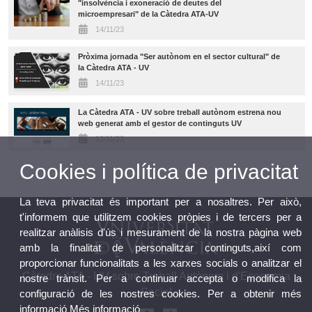
"insolvència i exoneració de deutes del
microempresari" de la Càtedra ATA-UV
14/11/23
Pròxima jornada "Ser autònom en el sector cultural" de
la Càtedra ATA - UV
14/11/23
La Càtedra ATA - UV sobre treball autònom estrena nou
web generat amb el gestor de continguts UV
13/11/23
Cookies i política de privacitat
La teva privacitat és important per a nosaltres. Per això,
t'informem que utilitzem cookies pròpies i de tercers per a
realitzar anàlisis d'ús i mesurament de la nostra pàgina web
amb la finalitat de personalitzar continguts,així com
proporcionar funcionalitats a les xarxes socials o analitzar el
Càtedra ATA - UV sobre Treball Autònom i d'Economia
nostre trànsit. Per a continuar accepta o modifica la
Social
configuració de les nostres cookies. Per a obtenir més
informació
Més informació