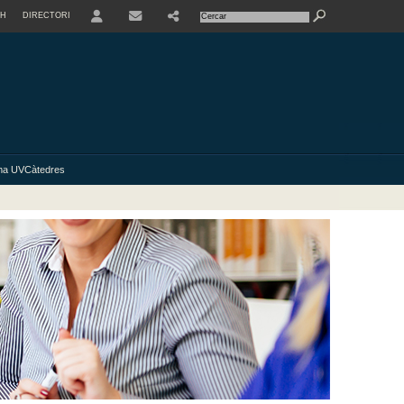
SH
DIRECTORI
USER
ma UVCàtedres