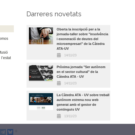
Darreres novetats
Oberta la inscripció per a la
jornada-taller sobre "insolvència
nomos
i exoneració de deutes del
microempresari" de la Càtedra
ATA-UV
ifusió
14/11/23
l’estat
Pròxima jornada "Ser autònom
i
en el sector cultural" de la
Càtedra ATA - UV
14/11/23
La Càtedra ATA - UV sobre treball
autònom estrena nou web
generat amb el gestor de
continguts UV
13/11/23