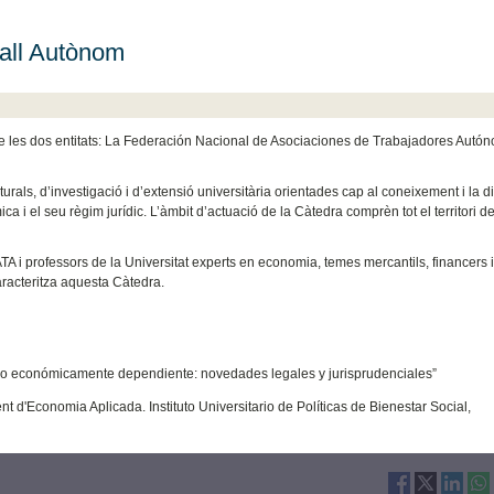
ball Autònom
ntre les dos entitats: La Federación Nacional de Asociaciones de Trabajadores Autó
turals, d’investigació i d’extensió universitària orientades cap al coneixement i la d
 i el seu règim jurídic. L’àmbit d’actuació de la Càtedra comprèn tot el territori de 
A i professors de la Universitat experts en economia, temes mercantils, financers 
caracteritza aquesta Càtedra.
omo económicamente dependiente: novedades legales y jurisprudenciales”
ent d'Economia Aplicada. Instituto Universitario de Políticas de Bienestar Social,