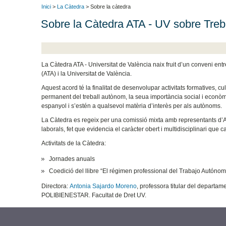
Inici
>
La Càtedra
> Sobre la càtedra
Sobre la Càtedra ATA - UV sobre Tre
La Càtedra ATA - Universitat de València naix fruit d’un conveni e
(ATA) i la Universitat de València.
Aquest acord té la finalitat de desenvolupar activitats formatives, cul
permanent del treball autònom, la seua importància social i econòmica
espanyol i s’estén a qualsevol matèria d’interès per als autònoms.
La Càtedra es regeix per una comissió mixta amb representants d’AT
laborals, fet que evidencia el caràcter obert i multidisciplinari que 
Activitats de la Càtedra:
Jornades anuals
Coedició del llibre “El régimen professional del Trabajo Autón
Directora:
Antonia Sajardo Moreno
, professora titular del departam
POLIBIENESTAR. Facultat de Dret UV.