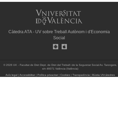
Càtedra ATA - UV sobre Treball Autònom i d'Economia
Social
© 2026 UV. - Facultat de Dret Dept. de Dret del Treball i de la Seguretat Social Av. Tarongers,
s/n 46071 València (València)
Avís legal
|
Accessibilitat
|
Política privacitat
|
Cookies
|
Transparència
|
Bústia UVcàtedres