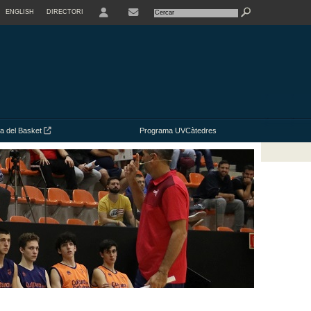
ENGLISH
DIRECTORI
USER
ia del Basket
Programa UVCàtedres