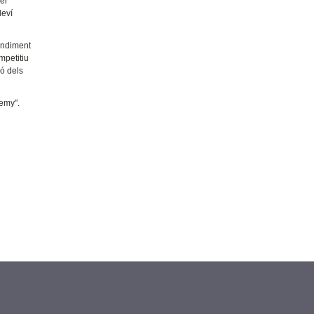
per
leví
rendiment
mpetitiu
ió dels
demy".