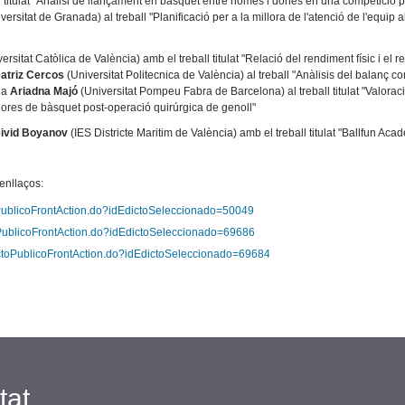
l titulat "Anàlisi de llançament en bàsquet entre homes i dones en una competició 
versitat de Granada) al treball "Planificació per a la millora de l'atenció de l'equip a
ersitat Catòlica de València) amb el treball titulat "Relació del rendiment físic i el 
atriz Cercos
(Universitat Politecnica de València) al treball "Anàlisis del balanç co
t a
Ariadna Majó
(Universitat Pompeu Fabra de Barcelona) al treball titulat "Valorac
gadores de bàsquet post-operació quirúrgica de genoll"
ivid Boyanov
(IES Districte Maritim de València) amb el treball titulat "Ballfun Aca
enllaços:
PublicoFrontAction.do?idEdictoSeleccionado=50049
PublicoFrontAction.do?idEdictoSeleccionado=69686
ctoPublicoFrontAction.do?idEdictoSeleccionado=69684
tat