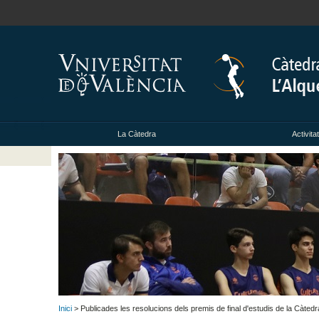
La Càtedra
Activita
Inici
> Publicades les resolucions dels premis de final d'estudis de la Càted