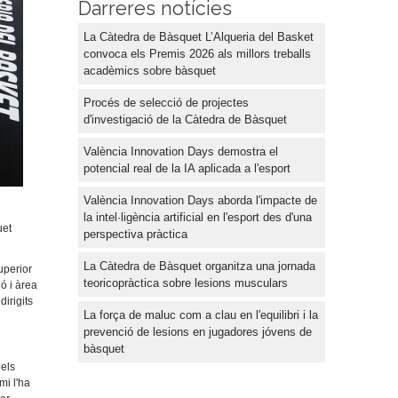
Darreres notícies
La Càtedra de Bàsquet L’Alqueria del Basket
convoca els Premis 2026 als millors treballs
acadèmics sobre bàsquet
Procés de selecció de projectes
d'investigació de la Càtedra de Bàsquet
València Innovation Days demostra el
potencial real de la IA aplicada a l'esport
València Innovation Days aborda l'impacte de
la intel·ligència artificial en l'esport des d'una
uet
perspectiva pràctica
La Càtedra de Bàsquet organitza una jornada
uperior
teoricopràctica sobre lesions musculars
ó i àrea
dirigits
La força de maluc com a clau en l'equilibri i la
prevenció de lesions en jugadores jóvens de
bàsquet
dels
mi l'ha