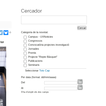
Cercador
Categoria de la novetat:
Campus - UVNoticies
Congressos
rior
Convocatòria projectes investigació
Jornades
Premis
Projecte "Repte Bàsquet"
Publicacions
Seminaris
Seleccionar
Tots
Cap
Per data (format: dd/mm/aaaa)
Del
Al
S'ha d'omplir els dos camps