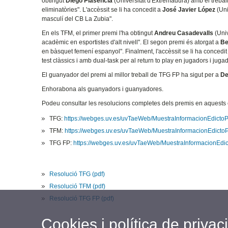
obtingut
Diego Plasència
(Universitat d'Extremadura) amb el trebal
eliminatòries". L'accèssit se li ha concedit a
José Javier López
(Uni
masculí del CB La Zubia".
En els TFM, el primer premi l'ha obtingut
Andreu Casadevalls
(Univ
acadèmic en esportistes d'alt nivell". El segon premi és atorgat a
Be
en bàsquet femení espanyol". Finalment, l'accèssit se li ha concedi
test clàssics i amb dual-task per al return to play en jugadors i ju
El guanyador del premi al millor treball de TFG FP ha sigut per a
De
Enhorabona als guanyadors i guanyadores.
Podeu consultar les resolucions completes dels premis en aquests 
TFG:
https://webges.uv.es/uvTaeWeb/MuestraInformacionEdicto
TFM:
https://webges.uv.es/uvTaeWeb/MuestraInformacionEdicto
TFG FP:
https://webges.uv.es/uvTaeWeb/MuestraInformacionEdi
Resolució TFG (pdf)
Resolució TFM (pdf)
Resolució TFG FP (pdf)
Cookies i política de privaci