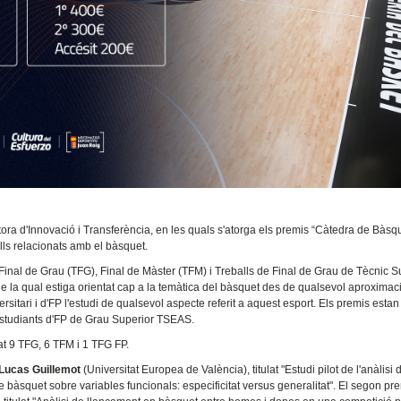
tora d'Innovació i Transferència, en les quals s'atorga els premis “Càtedra de Bàsq
alls relacionats amb el bàsquet.
 Final de Grau (TFG), Final de Màster (TFM) i Treballs de Final de Grau de Tècnic S
 la qual estiga orientat cap a la temàtica del bàsquet des de qualsevol aproximaci
rsitari i d'FP l'estudi de qualsevol aspecte referit a aquest esport. Els premis estan 
i estudiants d'FP de Grau Superior TSEAS.
tat 9 TFG, 6 TFM i 1 TFG FP.
Lucas Guillemot
(Universitat Europea de València), titulat "Estudi pilot de l'anàlisi 
 bàsquet sobre variables funcionals: especificitat versus generalitat". El segon pre