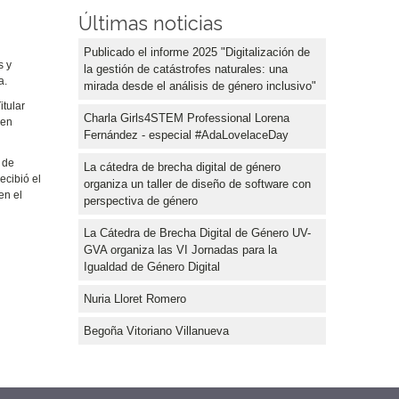
Últimas noticias
Publicado el informe 2025 "Digitalización de
s y
la gestión de catástrofes naturales: una
a.
mirada desde el análisis de género inclusivo"
itular
Charla Girls4STEM Professional Lorena
 en
Fernández - especial #AdaLovelaceDay
 de
La cátedra de brecha digital de género
ecibió el
organiza un taller de diseño de software con
en el
perspectiva de género
La Cátedra de Brecha Digital de Género UV-
GVA organiza las VI Jornadas para la
Igualdad de Género Digital
Nuria Lloret Romero
Begoña Vitoriano Villanueva