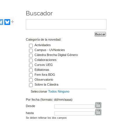
Buscador
Categoría de la novedad:
Actividades
Campus - UVNoticies
Cátedra Brecha Digital Género
Colaboraciones
Cursos UEG
Editatonas
Fem fora BDG
Observatorio
Sobre la Cátedra
Seleccionar
Todos
Ninguno
Por fecha (formato: dd/mm/aaaa)
Desde
hasta
Se deben rellenar los dos campos