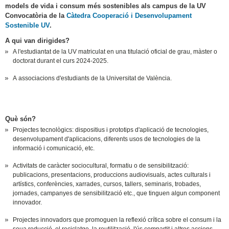
models de vida i consum més sostenibles als campus de la UV
Convocatòria de la
Càtedra Cooperació i Desenvolupament
Sostenible UV
.
A qui van dirigides?
A l'estudiantat de la UV matriculat en una titulació oficial de grau, màster o
doctorat durant el curs 2024-2025.
A associacions d'estudiants de la Universitat de València.
Què són?
Projectes tecnològics: dispositius i prototips d'aplicació de tecnologies,
desenvolupament d'aplicacions, diferents usos de tecnologies de la
informació i comunicació, etc.
Activitats de caràcter sociocultural, formatiu o de sensibilització:
publicacions, presentacions, produccions audiovisuals, actes culturals i
artístics, conferències, xarrades, cursos, tallers, seminaris, trobades,
jornades, campanyes de sensibilització etc., que tinguen algun component
innovador.
Projectes innovadors que promoguen la reflexió crítica sobre el consum i la
seua reducció, el reciclatge, la reutilització, l'ús compartit i altres accions