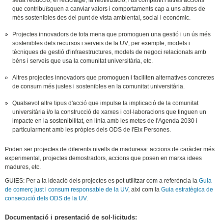
que contribuïsquen a canviar valors i comportaments cap a uns altres de
més sostenibles des del punt de vista ambiental, social i econòmic.
Projectes innovadors de tota mena que promoguen una gestió i un ús més
sostenibles dels recursos i serveis de la UV; per exemple, models i
tècniques de gestió d'infraestructures, models de negoci relacionats amb
béns i serveis que usa la comunitat universitària, etc.
Altres projectes innovadors que promoguen i faciliten alternatives concretes
de consum més justes i sostenibles en la comunitat universitària.
Qualsevol altre tipus d'acció que impulse la implicació de la comunitat
universitària i/o la construcció de xarxes i col·laboracions que tinguen un
impacte en la sostenibilitat, en línia amb les metes de l'Agenda 2030 i
particularment amb les pròpies dels ODS de l'Eix Persones.
Poden ser projectes de diferents nivells de maduresa: accions de caràcter més
experimental, projectes demostradors, accions que posen en marxa idees
madures, etc.
GUIES: Per a la ideació dels projectes es pot utilitzar com a referència la
Guia
de comerç just i consum responsable de la UV
, aixi com la
Guia estratègica de
consecució dels ODS de la UV
.
Documentació i presentació de sol·licituds: