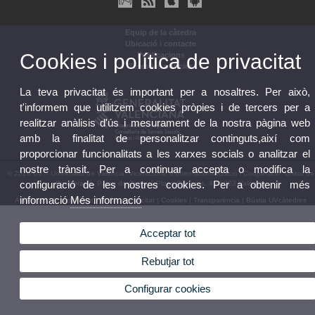
Equip de la càtedra
Ubicació i contacte
Cookies i política de privacitat
Publicacions
Totes les notícies
La teva privacitat és important per a nosaltres. Per això,
t'informem que utilitzem cookies pròpies i de tercers per a
realitzar anàlisis d'ús i mesurament de la nostra pàgina web
amb la finalitat de personalitzar continguts,així com
proporcionar funcionalitats a les xarxes socials o analitzar el
nostre trànsit. Per a continuar accepta o modifica la
© 2026 UV. - Universitat de València. Vicerectorat d'Internacionalització i Cooperació. Unitat de
configuració de les nostres cookies. Per a obtenir més
Cooperació. Palau de Cerveró Plaça Cisneros, 4 46003 València
informació
Més informació
Avís legal
|
Accessibilitat
|
Política privacitat
|
Cookies
|
Transparència
|
Bústia UVcàtedres
Acceptar tot
Rebutjar tot
Configurar cookies