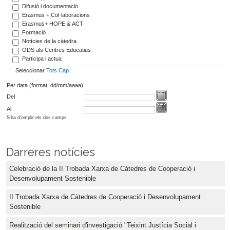
Difusió i documentació
Erasmus + Col·laboracions
Erasmus+ HOPE & ACT
Formació
Notícies de la càtedra
ODS als Centres Educatius
Participa i actua
Seleccionar
Tots
Cap
Per data (format: dd/mm/aaaa)
Del
Al
S'ha d'omplir els dos camps
Darreres notícies
Celebració de la II Trobada Xarxa de Càtedres de Cooperació i
Desenvolupament Sostenible
II Trobada Xarxa de Càtedres de Cooperació i Desenvolupament
Sostenible
Realització del seminari d'investigació "Teixint Justícia Social i