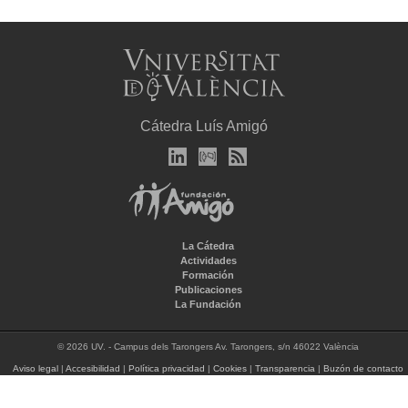
Cátedra Luís Amigó
La Cátedra
Actividades
Formación
Publicaciones
La Fundación
© 2026 UV. - Campus dels Tarongers Av. Tarongers, s/n 46022 València
Aviso legal
|
Accesibilidad
|
Política privacidad
|
Cookies
|
Transparencia
|
Buzón de contacto