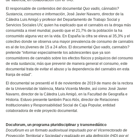
de València, en colaboración con el TAU.
El responsable de contenidos del documental
Quo vadis, cánnabis?
Sustancia, consumos e información
, José Javier Navarro, director de la
Cátedra Luis Amigó y profesor del Departamento de Trabajo Social y
Servicios Sociales UV, quien ha explicado que el cannabis es la droga más
consumida a nivel mundial, puesto que el 21,7% de la población la ha
consumido alguna vez en la vida. En España la cifra se eleva al 35,3% y el
colectivo donde se observa una mayor prevalencia de consumo de cannabis
es al de los jóvenes de 15 a 24 años. El documental
Quo vadis, cannabis?
pretende “informar especialmente los adolescentes que ya son
consumidores de cannabis sobre los efectos físicos y psíquicos del consumo
de esta sustancia; más que prevenir de manera general el consumo, este
documental trata de evitar el abuso y la dependencia del cannabis en esta
franja de edad”.
El documental se presentó el 8 de noviembre de 2019 de mano de la rectora
de la Universitat de València, Maria Vicenta Mestre, así como José Javier
Navarro, director de la Cátedra Luis Amigó, en la Facultad de Geografía e
Historia. Estuvo presente también Paco Alós, director de Relaciones
Institucionales y Responsabilidad Social de Caja Popular, entidad
colaboradora de este proyecto documental.
Docuforum, un programa pluridisciplinar y transmediático
Docufòrum es un formato audiovisual impulsado por el Vicerrectorado de
Proyección Territorial y Sociedad y realizado en alta definición (HD) por el