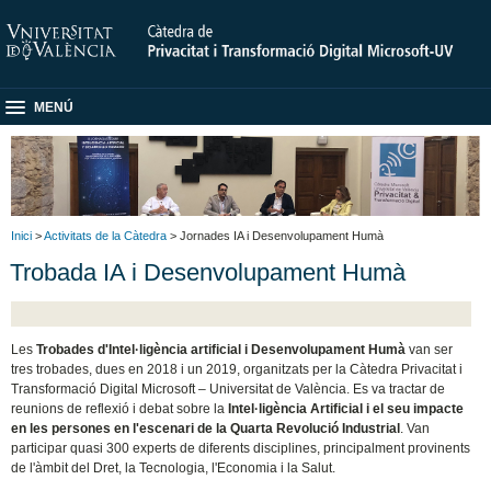
MENÚ
Inici
>
Activitats de la Càtedra
> Jornades IA i Desenvolupament Humà
Trobada IA i Desenvolupament Humà
Les
Trobades d'Intel·ligència artificial i Desenvolupament Humà
van ser
tres trobades, dues en 2018 i un 2019, organitzats per la Càtedra Privacitat i
Transformació Digital Microsoft – Universitat de València. Es va tractar de
reunions de reflexió i debat sobre la
Intel·ligència Artificial i el seu impacte
en les persones en l'escenari de la Quarta Revolució Industrial
. Van
participar quasi 300 experts de diferents disciplines, principalment provinents
de l'àmbit del Dret, la Tecnologia, l'Economia i la Salut.