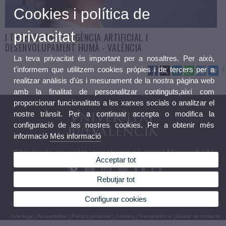
Cookies i política de
privacitat
I TROBADA INTEL·LIGÈNCIA ARTIFICIAL I
DESENVOLUPAMENT HUMÀ - VALÈNCIA
La teva privacitat és important per a nosaltres. Per això,
t'informem que utilitzem cookies pròpies i de tercers per a
realitzar anàlisis d'ús i mesurament de la nostra pàgina web
amb la finalitat de personalitzar continguts,així com
proporcionar funcionalitats a les xarxes socials o analitzar el
nostre trànsit. Per a continuar accepta o modifica la
configuració de les nostres cookies. Per a obtenir més
informació
Més informació
Càtedra de privacitat i transformació digital Microsoft-UV
Acceptar tot
Rebutjar tot
Configurar cookies
© 2026 UV. - Av. Blasco Ibáñez, 13. 46010 València. Espanya. Tel UV: (+34) 963 86 41 00
Avís legal
|
Accessibilitat
|
Política privacitat
|
Cookies
|
Transparència
|
Bústia de contacte