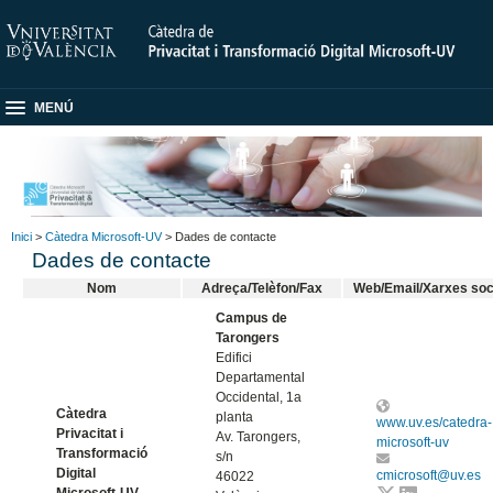
MENÚ
Inici
>
Càtedra Microsoft-UV
> Dades de contacte
Dades de contacte
Nom
Adreça/Telèfon/Fax
Web/Email/Xarxes soc
Campus de
Tarongers
Edifici
Departamental
Occidental, 1a
Càtedra
planta
www.uv.es/catedra-
Privacitat i
Av. Tarongers,
microsoft-uv
Transformació
s/n
Digital
cmicrosoft@uv.es
46022
Microsoft-UV