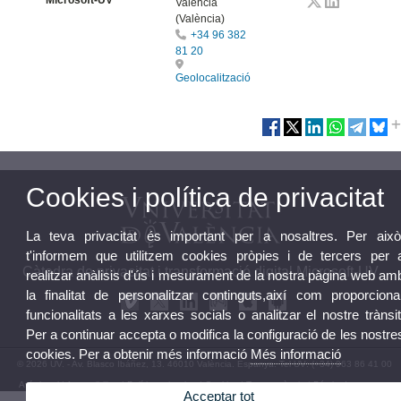
València
(València)
+34 96 382
81 20
Geolocalització
Cookies i política de privacitat
La teva privacitat és important per a nosaltres. Per això
t'informem que utilitzem cookies pròpies i de tercers per 
Càtedra de privacitat i transformació digital Microsoft-UV
realitzar anàlisis d'ús i mesurament de la nostra pàgina web am
la finalitat de personalitzar continguts,així com proporciona
funcionalitats a les xarxes socials o analitzar el nostre trànsit
Per a continuar accepta o modifica la configuració de les nostre
cookies. Per a obtenir més informació
Més informació
© 2026 UV. - Av. Blasco Ibáñez, 13. 46010 València. Espanya. Tel UV: (+34) 963 86 41 00
Avís legal
|
Accessibilitat
|
Política privacitat
|
Cookies
|
Transparència
|
Bústia de contacte
Acceptar tot