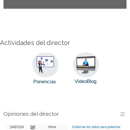
Actividades del director
VideoBlog
Ponencias
Opiniones del director
M
24/07/24
Otros
Gobernar los datos para gobernar