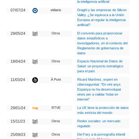
la inteligencia artificial
07/07/24
eldiario
Draghi y las empresas de Silicon
Valley. ¿Se equivoca a la Unión
Europea al regular la inteligencia
artificial?
29/05/24
Otros
El convenio para proporcionar
datos estadísticos a
investigadores, en el contexto del
Reglamento de gobernanza de
datos
18/04/24
Otros
Espacio Nacional de Datos de
Salud: un proyecto estratégico
para el país
11/03/24
À Punt
Ricard Martínez, expert en
ciberseguretat: "En vint anys
Espanya no ha desenvolupat
eines per a validar l'edat en
internet"
29/01/24
RTVE
La UE tiene la protección de datos
más estricta del mundo
15/11/23
Otros
Redes sociales: un mercado
regulado
25/09/23
Otros
Del Fary a la pornografía infantil