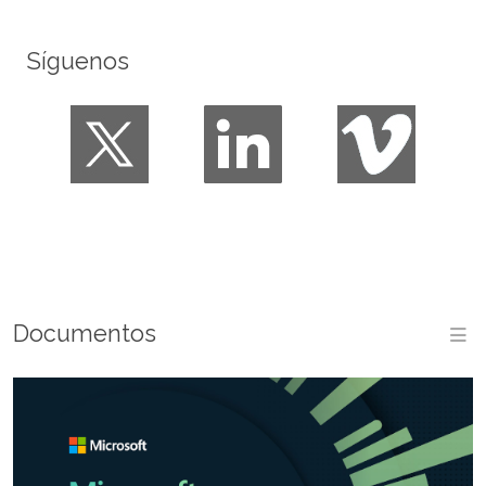
Síguenos
Documentos
M