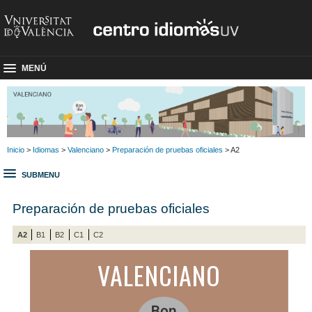
MENÚ
Inicio
>
Idiomas
>
Valenciano
>
Preparación de pruebas oficiales
> A2
SUBMENU
Preparación de pruebas oficiales
A2
B1
B2
C1
C2
VALENCIANO