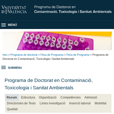
MENÚ
Inici
>
Programa de doctorat
>
Fitxa de Programa
>
Fitxa de Programa
> Programa de
Doctorat en Contaminació, Toxicologia i Sanitat Ambientals
SUBMENU
Programa de Doctorat en Contaminació,
Toxicologia i Sanitat Ambientals
Resum
Estructura
Organització
Competències
Admissió
Directors/es de Tesis
Línies investigació
Inserció laboral
Mobilitat
Qualitat