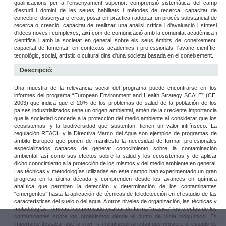
qualificacions per a l'ensenyament superior: comprensió sistemàtica del camp
d'estudi i domini de les seues habilitats i mètodes de recerca; capacitat de
concebre, dissenyar o crear, posar en pràctica i adoptar un procés substancial de
recerca o creació; capacitat de realitzar una anàlisi crítica i d'avaluació i síntesi
d'idees noves i complexes, així com de comunicació amb la comunitat acadèmica i
científica i amb la societat en general sobre els seus àmbits de coneixement;
capacitat de fomentar, en contextos acadèmics i professionals, l'avanç científic,
tecnològic, social, artístic o cultural dins d'una societat basada en el coneixement.
Descripció:
Una muestra de la relevancia social del programa puede encontrarse en los
informes del programa “European Environment and Health Strategy SCALE” (CE,
2003) que indica que el 20% de los problemas de salud de la población de los
países industrializados tiene un origen ambiental, amén de la creciente importancia
que la sociedad concede a la protección del medio ambiente al considerar que los
ecosistemas, y la biodiversidad que sustentan, tienen un valor intrínseco. La
regulación REACH y la Directiva Marco del Agua son ejemplos de programas de
ámbito Europeo que ponen de manifiesto la necesidad de formar profesionales
especializados capaces de generar conocimiento sobre la contaminación
ambiental, así como sus efectos sobre la salud y los ecosistemas y de aplicar
dicho conocimiento a la protección de los mismos y del medio ambiente en general.
Las técnicas y metodologías utilizadas en este campo han experimentado un gran
progreso en la última década y comprenden desde los avances en química
analítica que permiten la detección y determinación de los contaminantes
“emergentes” hasta la aplicación de técnicas de teledetección en el estudio de las
características del suelo o del agua. A otros niveles de organización, las técnicas y
metodologías –ómicas han permitido evaluar de forma “masiva” los efectos de los
contaminantes sobre los organismos desde el punto de vista bioquímico. Es
importante destacar que la inter- y multidisciplinariedad que requiere el estudio de