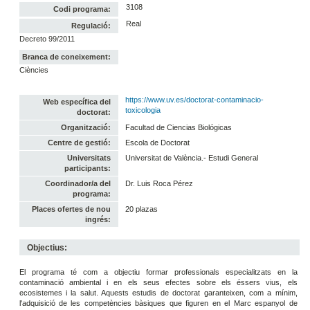
3108
Codi programa:
Real
Regulació:
Decreto 99/2011
Branca de coneixement:
Ciències
https://www.uv.es/doctorat-contaminacio-
Web específica del
toxicologia
doctorat:
Organització:
Facultad de Ciencias Biológicas
Centre de gestió:
Escola de Doctorat
Universitats
Universitat de València.- Estudi General
participants:
Coordinador/a del
Dr. Luis Roca Pérez
programa:
Places ofertes de nou
20 plazas
ingrés:
Objectius:
El programa té com a objectiu formar professionals especialitzats en la
contaminació ambiental i en els seus efectes sobre els éssers vius, els
ecosistemes i la salut. Aquests estudis de doctorat garanteixen, com a mínim,
l'adquisició de les competències bàsiques que figuren en el Marc espanyol de