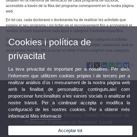
detallen en la memòria de verificació de cada programa de doctorat,
accessible a través de la fitxa del programa corresponent en la nostra pàgina
web.
En tot cas, cada doctorand o doctoranda ha de realitzar les activitats que
exigeix el seu programa i sol·licitar-ne el reconeixement fins a aconseguir el
nombre d’hores requerit en cada tipus o categoria d’activitat específica.
Cookies i política de
En general, per tal que es considere completada una categoria d’activitat
específica, el doctorand ha de realitzar diverses activitats, cadascuna amb la
seua pròpia duració, fins a sumar el mínim d’hores exigit en eixa categoria.
privacitat
La teva privacitat és important per a nosaltres. Per això,
t'informem que utilitzem cookies pròpies i de tercers per a
realitzar anàlisis d'ús i mesurament de la nostra pàgina web
amb la finalitat de personalitzar continguts,així com
proporcionar funcionalitats a les xarxes socials o analitzar el
nostre trànsit. Per a continuar accepta o modifica la
configuració de les nostres cookies. Per a obtenir més
Programa de Doctorat en Disseny, Gestió i Avaluació de
informació
Més informació
Polítiques Públiques de Benestar Social
Acceptar tot