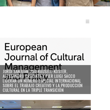
Menu en
JORDI SANJUÁN, PAU RAUSELL-KÖSTER,
ALESSANDRO CROCIATA Y PIER LUIGI SACCO
LIDERAN UN NÚMERO ESPECIAL INTERNACIONAL
SOBRE EL TRABAJO CREATIVO Y LA PRODUCCIÓN
CULTURAL EN LA TRIPLE TRANSICIÓN
14/07/26