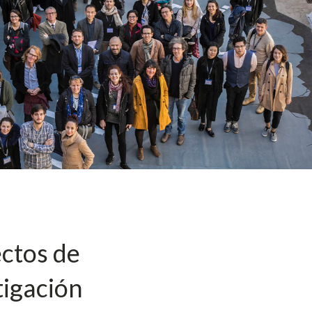
ctos de
tigación