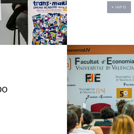
+ INFO
po