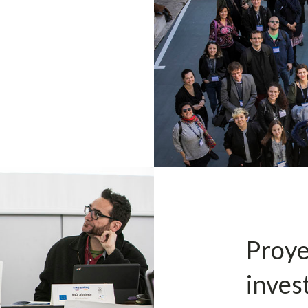
Proye
inves