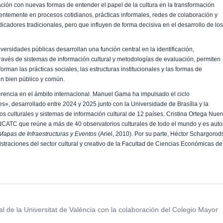
ación con nuevas formas de entender el papel de la cultura en la transformación
entemente en procesos cotidianos, prácticas informales, redes de colaboración y
cadores tradicionales, pero que influyen de forma decisiva en el desarrollo de lo
iversidades públicas desarrollan una función central en la identificación,
través de sistemas de información cultural y metodologías de evaluación, permiten
forman las prácticas sociales, las estructuras institucionales y las formas de
un bien público y común.
ferencia en el ámbito internacional. Manuel Gama ha impulsado el ciclo
», desarrollado entre 2024 y 2025 junto con la Universidade de Brasília y la
ios culturales y sistemas de información cultural de 12 países. Cristina Ortega Nuer
NCATC que reúne a más de 40 observatorios culturales de todo el mundo y es auto
Mapas de Infraestructuras y Eventos
(Ariel, 2010). Por su parte, Héctor Schargorod
nistraciones del sector cultural y creativo de la Facultad de Ciencias Económicas de
al de la Universitat de València con la colaboración del Colegio Mayor