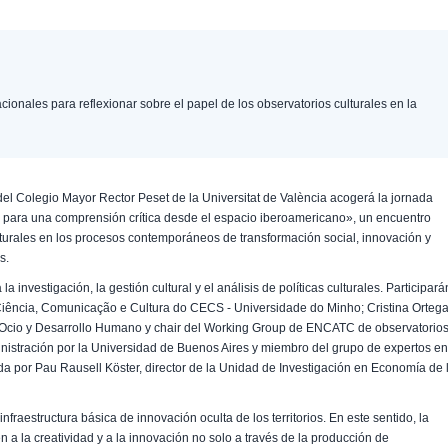
cionales para reflexionar sobre el papel de los observatorios culturales en la
el Colegio Mayor Rector Peset de la Universitat de València acogerá la jornada
s para una comprensión crítica desde el espacio iberoamericano», un encuentro
ulturales en los procesos contemporáneos de transformación social, innovación y
s.
a investigación, la gestión cultural y el análisis de políticas culturales. Participará
Ciência, Comunicação e Cultura do CECS - Universidade do Minho; Cristina Orteg
 Ocio y Desarrollo Humano y chair del Working Group de ENCATC de observatorio
inistración por la Universidad de Buenos Aires y miembro del grupo de expertos e
a por Pau Rausell Köster, director de la Unidad de Investigación en Economía de 
nfraestructura básica de innovación oculta de los territorios. En este sentido, la
 a la creatividad y a la innovación no solo a través de la producción de