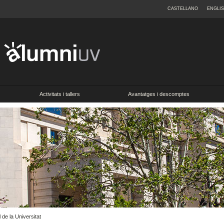
CASTELLANO
ENGLI
Activitats i tallers
Avantatges i descomptes
de la Universitat