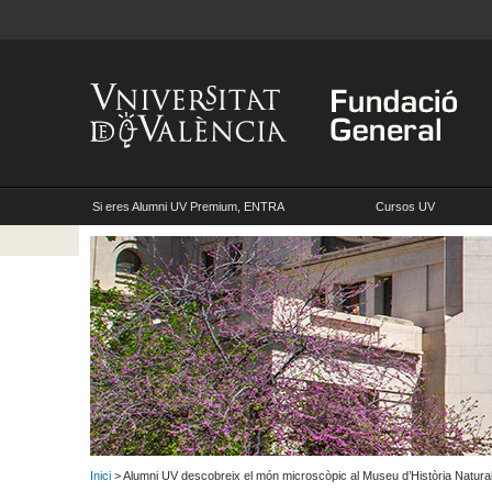
Si eres Alumni UV Premium, ENTRA
Cursos UV
Inici
> Alumni UV descobreix el món microscòpic al Museu d’Història Natural 