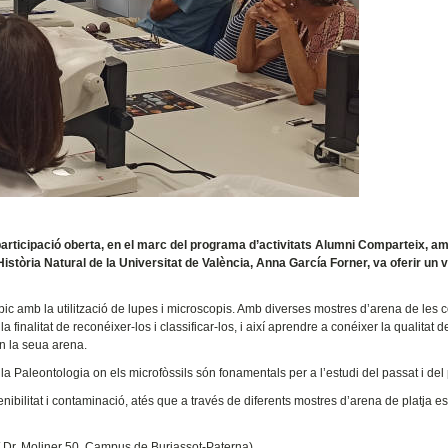
participació oberta, en el marc del programa d’activitats Alumni Comparteix, a
Història Natural de la Universitat de València, Anna García Forner, va oferir un 
pic amb la utilització de lupes i microscopis. Amb diverses mostres d’arena de les 
finalitat de reconéixer-los i classificar-los, i així aprendre a conéixer la qualitat d
en la seua arena.
 Paleontologia on els microfòssils són fonamentals per a l’estudi del passat i del 
bilitat i contaminació, atés que a través de diferents mostres d’arena de platja es
/ Dr. Moliner 50. Campus de Burjassot-Paterna).