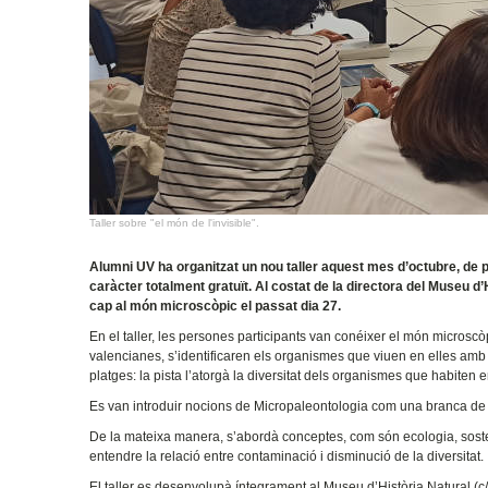
Taller sobre "el món de l'invisible".
Alumni UV ha organitzat un nou taller aquest mes d’octubre, de 
caràcter totalment gratuït. Al costat de la directora del Museu d’
cap al món microscòpic el passat dia 27.
En el taller, les persones participants van conéixer el món microscò
valencianes, s’identificaren els organismes que viuen en elles amb la 
platges: la pista l’atorgà la diversitat dels organismes que habiten 
Es van introduir nocions de Micropaleontologia com una branca de la
De la mateixa manera, s’abordà conceptes, com són ecologia, sosteni
entendre la relació entre contaminació i disminució de la diversitat.
El taller es desenvolupà íntegrament al Museu d’Història Natural (c