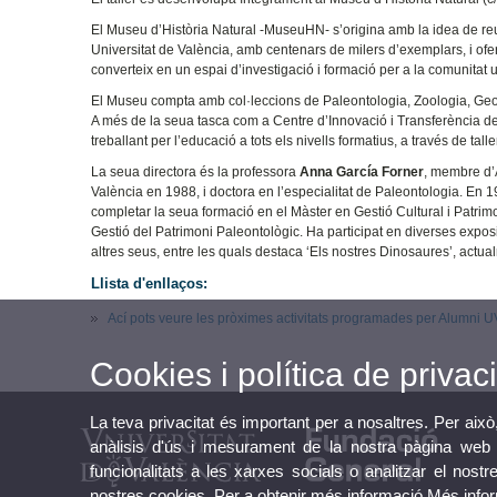
El Museu d’Història Natural -MuseuHN- s’origina amb la idea de reun
Universitat de València, amb centenars de milers d’exemplars, i oferi
converteix en un espai d’investigació i formació per a la comunitat un
El Museu compta amb col·leccions de Paleontologia, Zoologia, Geolo
A més de la seua tasca com a Centre d’Innovació i Transferència d
treballant per l’educació a tots els nivells formatius, a través de tall
La seua directora és la professora
Anna García Forner
, membre d’A
València en 1988, i doctora en l’especialitat de Paleontologia. En 1
completar la seua formació en el Màster en Gestió Cultural i Patrim
Gestió del Patrimoni Paleontològic. Ha participat en diverses expos
altres seus, entre les quals destaca ‘Els nostres Dinosaures’, actual
Llista d'enllaços:
Ací pots veure les pròximes activitats programades per Alumni U
Cookies i política de privaci
La teva privacitat és important per a nosaltres. Per això
anàlisis d'ús i mesurament de la nostra pàgina web a
funcionalitats a les xarxes socials o analitzar el nostr
nostres cookies. Per a obtenir més informació
Més info