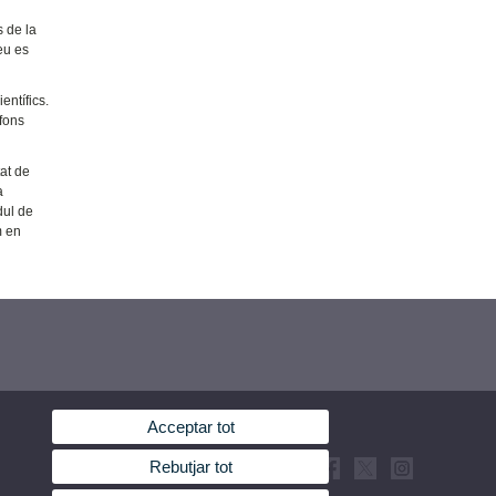
s de la
eu es
entífics.
fons
tat de
a
dul de
m en
Acceptar tot
Rebutjar tot