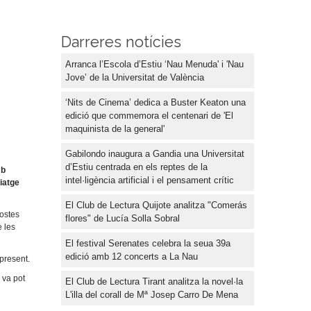
Darreres notícies
Arranca l’Escola d’Estiu ‘Nau Menuda' i 'Nau
Jove’ de la Universitat de València
‘Nits de Cinema’ dedica a Buster Keaton una
edició que commemora el centenari de 'El
maquinista de la general'
Gabilondo inaugura a Gandia una Universitat
d’Estiu centrada en els reptes de la
mb
intel·ligència artificial i el pensament crític
viatge
El Club de Lectura Quijote analitza "Comerás
costes
flores" de Lucía Solla Sobral
e les
El festival Serenates celebra la seua 39a
edició amb 12 concerts a La Nau
present.
 va pot
El Club de Lectura Tirant analitza la novel·la
L'illa del corall de Mª Josep Carro De Mena