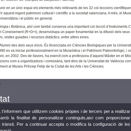
ir en un únic espai els elements més rellevants de les 32 col·leccions científique
r aquest ingent patrimoni cultural i científic a la societat valenciana. A més, el Mus
iversitària i el públic en general.
gia i Botànica, així com també conserva una important col·lecció d’Instruments Ci
el Coneixement (R+D+i), desenvolupa un paper fonamental en la difusió dels seus 
ers, visites guiades i recursos didàctics, entre altres eines.
lumni des dels seus inicis. És llicenciada en Ciències Biològiques per la Universi
990 es va iniciar professionalment en la Museística i el Patrimoni Paleontològic, i v
oni, en 2002. Des de llavors, ha exercit com a professora d’aquest Màster en el Mò
icions com a organitzadora i comissària, tant dins de la Universitat de València co
ment al Museu Príncep Felip de la Ciutat de les Arts i les Ciències.
V
tat
, t'informem que utilitzem cookies pròpies i de tercers per a realitzar
mb la finalitat de personalitzar continguts,així com proporcionar
e trànsit. Per a continuar accepta o modifica la configuració de les
rmació