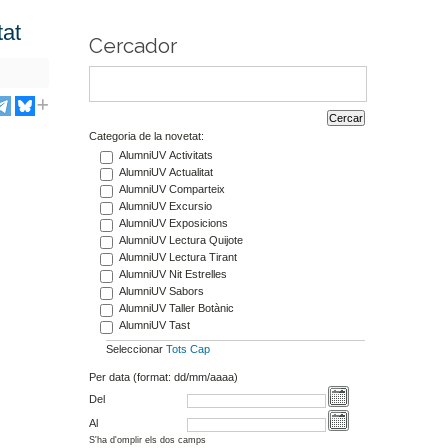
tat
Cercador
Categoria de la novetat:
AlumniUV Activitats
AlumniUV Actualitat
AlumniUV Comparteix
AlumniUV Excursio
AlumniUV Exposicions
AlumniUV Lectura Quijote
AlumniUV Lectura Tirant
AlumniUV Nit Estrelles
AlumniUV Sabors
AlumniUV Taller Botànic
AlumniUV Tast
Seleccionar
Tots
Cap
Per data (format: dd/mm/aaaa)
Del
Al
S'ha d'omplir els dos camps