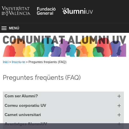
MENÚ
Inici
>
Inscriu-te
> Preguntes freqüents (FAQ)
Preguntes freqüents (FAQ)
Com ser Alumni?
Correu corporatiu UV
Carnet universitari
Avantatges AlumniUV