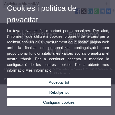
Activitats AlumniUV
Cookies i política de
privacitat
La teva privacitat és important per a nosaltres. Per això,
t'informem que utilitzem cookies pròpies i de tercers per a
realitzar anàlisis d'ús i mesurament de la nostra pàgina web
amb la finalitat de personalitzar continguts,així com
proporcionar funcionalitats a les xarxes socials o analitzar el
nostre trànsit. Per a continuar accepta o modifica la
configuració de les nostres cookies. Per a obtenir més
© 2026 UV. - Fundació General - Alumni UV C/ Amadeu de Savoia 4, 5ª, 46010 València. Tel:
informació
Més informació
(+34) 96 353 10 70
Política privacitat
|
Cookies
|
Transparència
|
Bústia FGUV
|
Termes i condicions d’ús
|
Canal
Acceptar tot
Intern d'Informació
|
Rebutjar tot
Configurar cookies