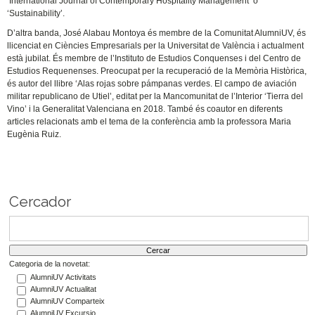
‘International Journal of Contemporary Hospitality Management’ o
‘Sustainability’.
D’altra banda, José Alabau Montoya és membre de la Comunitat AlumniUV, és
llicenciat en Ciències Empresarials per la Universitat de València i actualment
està jubilat. És membre de l’Instituto de Estudios Conquenses i del Centro de
Estudios Requenenses. Preocupat per la recuperació de la Memòria Històrica,
és autor del llibre ‘Alas rojas sobre pámpanas verdes. El campo de aviación
militar republicano de Utiel’, editat per la Mancomunitat de l’Interior ‘Tierra del
Vino’ i la Generalitat Valenciana en 2018. També és coautor en diferents
articles relacionats amb el tema de la conferència amb la professora Maria
Eugènia Ruiz.
Cercador
Categoria de la novetat:
AlumniUV Activitats
AlumniUV Actualitat
AlumniUV Comparteix
AlumniUV Excursio