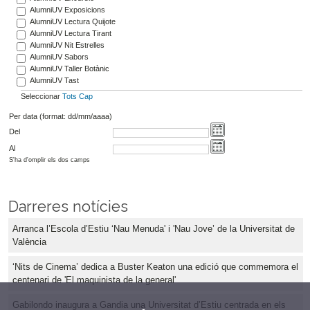
AlumniUV Exposicions
AlumniUV Lectura Quijote
AlumniUV Lectura Tirant
AlumniUV Nit Estrelles
AlumniUV Sabors
AlumniUV Taller Botànic
AlumniUV Tast
Seleccionar
Tots
Cap
Per data (format: dd/mm/aaaa)
Del
Al
S'ha d'omplir els dos camps
Darreres notícies
Arranca l’Escola d’Estiu ‘Nau Menuda' i 'Nau Jove’ de la Universitat de
València
‘Nits de Cinema’ dedica a Buster Keaton una edició que commemora el
centenari de 'El maquinista de la general'
Gabilondo inaugura a Gandia una Universitat d’Estiu centrada en els