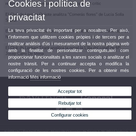
Cookies i política de
reptes de la intel·ligència artificial i el pensament crític
privacitat
El Club de Lectura Quijote analitza "Comerás flores" de Lucía Solla
Sobral
La teva privacitat és important per a nosaltres. Per això,
El festival Serenates celebra la seua 39a edició amb 12 concerts a La
t'informem que utilitzem cookies pròpies i de tercers per a
Nau
realitzar anàlisis d'ús i mesurament de la nostra pàgina web
El Club de Lectura Tirant analitza la novel·la L'illa del corall de Mª
amb la finalitat de personalitzar continguts,així com
Josep Carro De Mena
proporcionar funcionalitats a les xarxes socials o analitzar el
nostre trànsit. Per a continuar accepta o modifica la
configuració de les nostres cookies. Per a obtenir més
informació
Més informació
Acceptar tot
Rebutjar tot
Configurar cookies
© 2026 UV. - Fundació General - Alumni UV C/ Amadeu de Savoia 4, 5ª, 46010 València. Tel:
(+34) 96 353 10 70