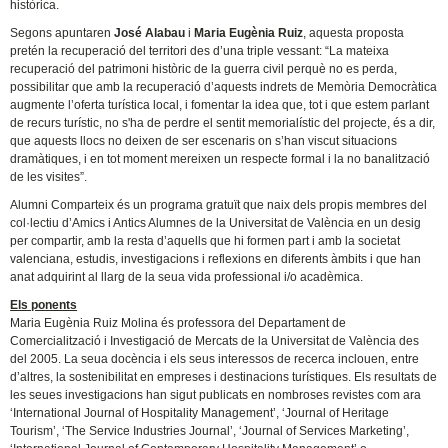
històrica.
Segons apuntaren
José Alabau
i
Maria Eugènia Ruiz
, aquesta proposta
pretén la recuperació del territori des d’una triple vessant: “La mateixa
recuperació del patrimoni històric de la guerra civil perquè no es perda,
possibilitar que amb la recuperació d’aquests indrets de Memòria Democràtica
augmente l’oferta turística local, i fomentar la idea que, tot i que estem parlant
de recurs turístic, no s'ha de perdre el sentit memorialístic del projecte, és a dir,
que aquests llocs no deixen de ser escenaris on s’han viscut situacions
dramàtiques, i en tot moment mereixen un respecte formal i la no banalització
de les visites”.
Alumni Comparteix és un programa gratuït que naix dels propis membres del
col·lectiu d’Amics i Antics Alumnes de la Universitat de València en un desig
per compartir, amb la resta d’aquells que hi formen part i amb la societat
valenciana, estudis, investigacions i reflexions en diferents àmbits i que han
anat adquirint al llarg de la seua vida professional i/o acadèmica.
Els ponents
Maria Eugènia Ruiz Molina és professora del Departament de
Comercialització i Investigació de Mercats de la Universitat de València des
del 2005. La seua docència i els seus interessos de recerca inclouen, entre
d’altres, la sostenibilitat en empreses i destinacions turístiques. Els resultats de
les seues investigacions han sigut publicats en nombroses revistes com ara
‘International Journal of Hospitality Management’, ‘Journal of Heritage
Tourism’, ‘The Service Industries Journal’, ‘Journal of Services Marketing’,