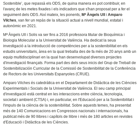
Sostenible’, que repassà els ODS, de quina manera es pot contribuir, en
l'avanç de les metes fixades i els indicadors que s'han proposat per a fer el
seguiment dels ODS. Així mateix, les ponents,
Mª Àngels Ull
i
Amparo
Vilches
, van fer un repàs de la situació actual a nivell mundial, estatal i
autonòmic en 2021.
Mª Àngels Ull i Solis va ser fins a 2016 professora titular de Bioquímica i
Biologia Molecular a la Universitat de València. Ha dedicat la seua
investigació a la introducció de competències per a la sostenibilitat en els
estudis universitaris, àrea en la qual treballa des de fa més de 20 anys amb un
equip multidisciplinari en la qual han desenvolupat diversos projectes
d'investigació finançats. Forma part des dels seus inicis del Grup de Treball de
Sostenibilización Curricular de la Comissió de Sostenibilitat de la Conferència
de Rectors de les Universitats Espanyoles (CRUE).
Amparo Vilches és catedràtica en el Departament de Didàctica de les Ciències
Experimentals i Socials de la Universitat de València. El seu camp principal
d'investigació està centrat en les interaccions entre ciència, tecnologia,
societat i ambient (CTSA) i, en particular, en l'Educació per a la Sostenibilitat i
l'impuls de la ciència de la sostenibilitat. Sobre aquests temes, ha presentat
més de 140 Comunicacions en Congressos nacionals i internacionals, ha
publicat més de 90 llibres i capítols de llibre i més de 180 articles en revistes
d'Educació i Didàctica de les Ciències.