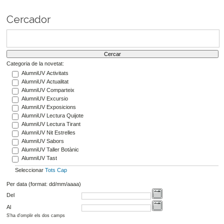
Cercador
Categoria de la novetat:
AlumniUV Activitats
AlumniUV Actualitat
AlumniUV Comparteix
AlumniUV Excursio
AlumniUV Exposicions
AlumniUV Lectura Quijote
AlumniUV Lectura Tirant
AlumniUV Nit Estrelles
AlumniUV Sabors
AlumniUV Taller Botànic
AlumniUV Tast
Seleccionar
Tots
Cap
Per data (format: dd/mm/aaaa)
Del
Al
S'ha d'omplir els dos camps