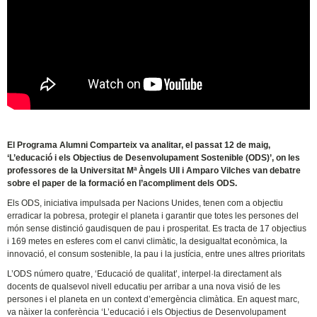
El Programa Alumni Comparteix va analitar, el passat 12 de maig,
‘L’educació i els Objectius de Desenvolupament Sostenible (ODS)’, on les
professores de la Universitat Mª Àngels Ull i Amparo Vilches van debatre
sobre el paper de la formació en l’acompliment dels ODS.
Els ODS, iniciativa impulsada per Nacions Unides, tenen com a objectiu
erradicar la pobresa, protegir el planeta i garantir que totes les persones del
món sense distinció gaudisquen de pau i prosperitat. Es tracta de 17 objectius
i 169 metes en esferes com el canvi climàtic, la desigualtat econòmica, la
innovació, el consum sostenible, la pau i la justícia, entre unes altres prioritats
L’ODS número quatre, ‘Educació de qualitat’, interpel·la directament als
docents de qualsevol nivell educatiu per arribar a una nova visió de les
persones i el planeta en un context d’emergència climàtica. En aquest marc,
va nàixer la conferència ‘L’educació i els Objectius de Desenvolupament