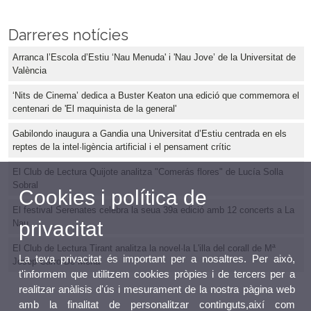
Darreres notícies
Arranca l’Escola d’Estiu ‘Nau Menuda' i 'Nau Jove’ de la Universitat de
València
‘Nits de Cinema’ dedica a Buster Keaton una edició que commemora el
centenari de 'El maquinista de la general'
Gabilondo inaugura a Gandia una Universitat d’Estiu centrada en els
reptes de la intel·ligència artificial i el pensament crític
El Club de Lectura Quijote analitza "Comerás flores" de Lucía Solla
Sobral
Cookies i política de
El festival Serenates celebra la seua 39a edició amb 12 concerts a La
privacitat
Nau
El Club de Lectura Tirant analitza la novel·la L'illa del corall de Mª
La teva privacitat és important per a nosaltres. Per això,
Josep Carro De Mena
t'informem que utilitzem cookies pròpies i de tercers per a
realitzar anàlisis d'ús i mesurament de la nostra pàgina web
amb la finalitat de personalitzar continguts,així com